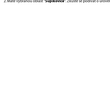
Máte vybranou oblast
"Supíkovice"
. Zkuste se podívat o úrove