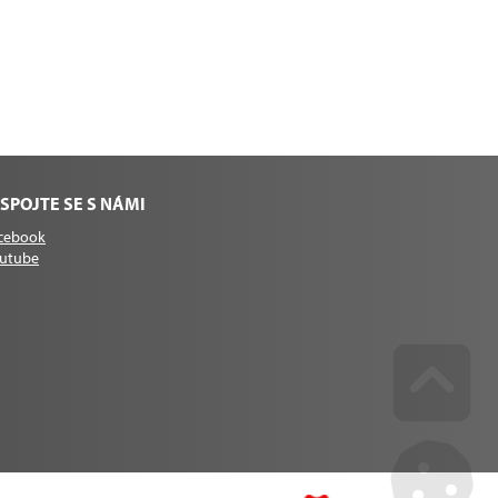
SPOJTE SE S NÁMI
cebook
utube
Go u