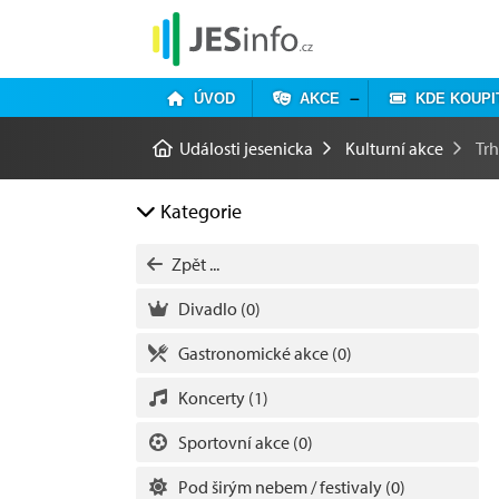
ÚVOD
AKCE
KDE KOUPI
Události jesenicka
Kulturní akce
Tr
Kategorie
Zpět ...
Divadlo
(0)
Gastronomické akce
(0)
Koncerty
(1)
Sportovní akce
(0)
Pod širým nebem / festivaly
(0)