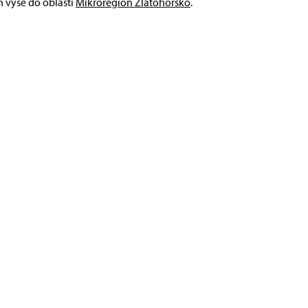
ň výše do oblasti
Mikroregion Zlatohorsko
.