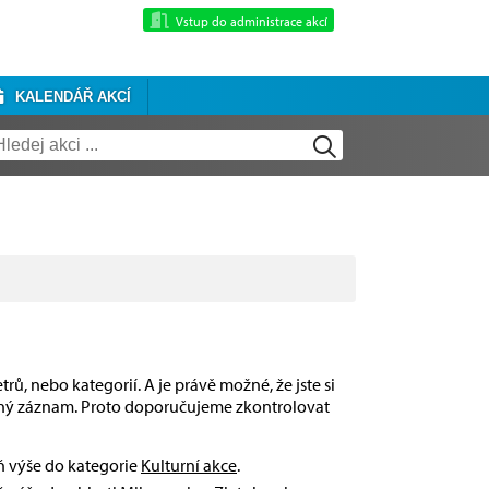
Vstup do administrace akcí
KALENDÁŘ AKCÍ
rů, nebo kategorií. A je právě možné, že jste si
dný záznam. Proto doporučujeme zkontrolovat
eň výše do kategorie
Kulturní akce
.