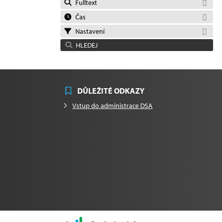
Fulltext
Čas
Nastavení
HLEDEJ
DŮLEŽITÉ ODKAZY
Vstup do administrace DSA