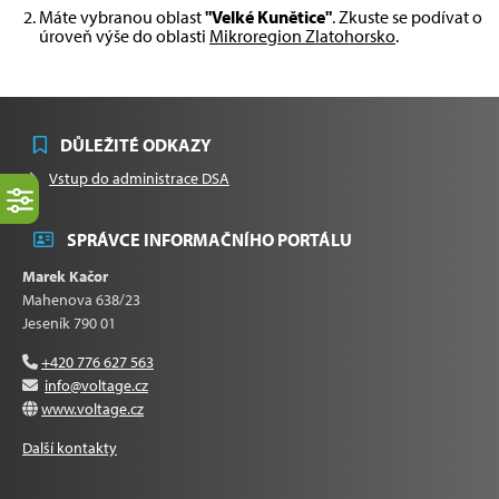
Máte vybranou oblast
"Velké Kunětice"
. Zkuste se podívat o
úroveň výše do oblasti
Mikroregion Zlatohorsko
.
DŮLEŽITÉ ODKAZY
Vstup do administrace DSA
SPRÁVCE INFORMAČNÍHO PORTÁLU
Marek Kačor
Mahenova 638/23
Jeseník 790 01
+420 776 627 563
info@voltage.cz
www.voltage.cz
Další kontakty