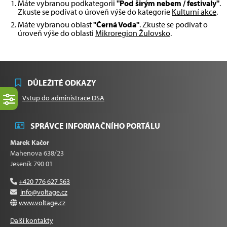
Máte vybranou podkategorii
"Pod širým nebem / festivaly"
.
Zkuste se podívat o úroveň výše do kategorie
Kulturní akce
.
Máte vybranou oblast
"Černá Voda"
. Zkuste se podívat o
úroveň výše do oblasti
Mikroregion Žulovsko
.
DŮLEŽITÉ ODKAZY
Vstup do administrace DSA
SPRÁVCE INFORMAČNÍHO PORTÁLU
Marek Kačor
Mahenova 638/23
Jeseník 790 01
+420 776 627 563
info@voltage.cz
www.voltage.cz
Další kontakty