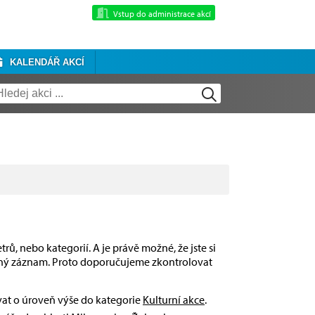
Vstup do administrace akcí
KALENDÁŘ AKCÍ
rů, nebo kategorií. A je právě možné, že jste si
dný záznam. Proto doporučujeme zkontrolovat
ívat o úroveň výše do kategorie
Kulturní akce
.