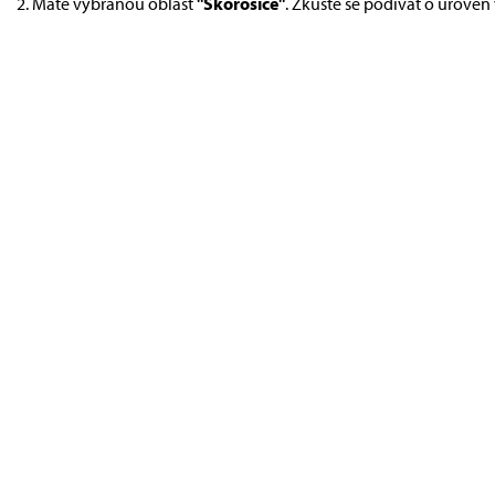
Máte vybranou oblast
"Skorošice"
. Zkuste se podívat o úroveň