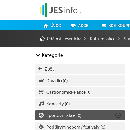
ÚVOD
AKCE
KDE KOUPI
Události jesenicka
Kulturní akce
Sp
Kategorie
Zpět ...
Divadlo
(0)
Gastronomické akce
(0)
Koncerty
(0)
Sportovní akce
(0)
Pod širým nebem / festivaly
(0)