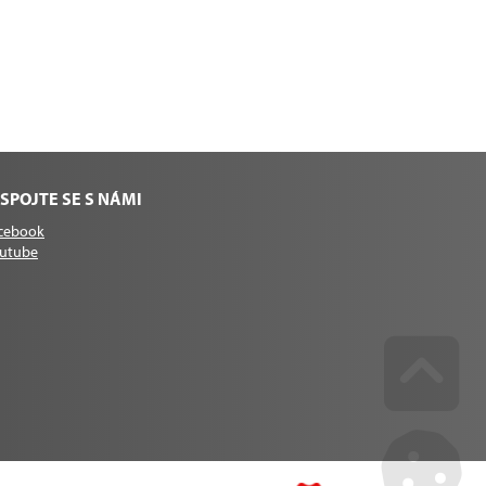
SPOJTE SE S NÁMI
cebook
utube
Go u