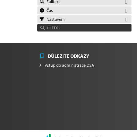
Fulltext
Čas
Nastavení
HLEDEJ
DŮLEŽITÉ ODKAZY
Vstup do administrace DSA