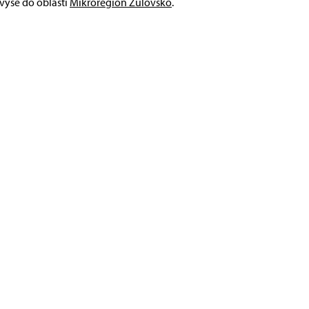
 výše do oblasti
Mikroregion Žulovsko
.