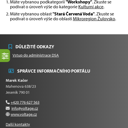
Máte vybranou podkategorii
"Workshopy"
. Zkuste se
podívat o úroveň výše do kategorie
Kulturní akce
.
Máte vybranou oblast
"Stará Červená Voda"
. Zkuste se
podívat o úroveň výše do oblasti
Mikroregion Žulovsko
.
DŮLEŽITÉ ODKAZY
Vstup do administrace DSA
SPRÁVCE INFORMAČNÍHO PORTÁLU
Marek Kačor
Mahenova 638/23
Jeseník 790 01
+420 776 627 563
info@voltage.cz
www.voltage.cz
Další kontakty