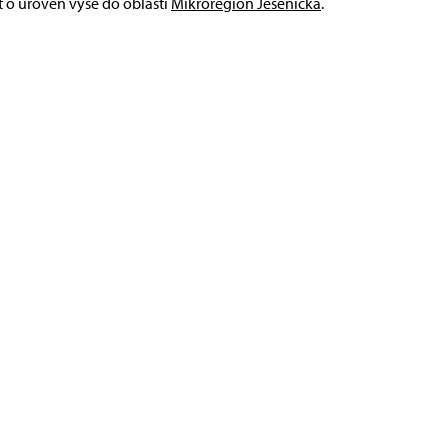
t o úroveň výše do oblasti
Mikroregion Jesenicka
.