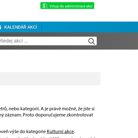
Vstup do administrace akcí
KALENDÁŘ AKCÍ
rů, nebo kategorií. A je právě možné, že jste si
dný záznam. Proto doporučujeme zkontrolovat
roveň výše do kategorie
Kulturní akce
.