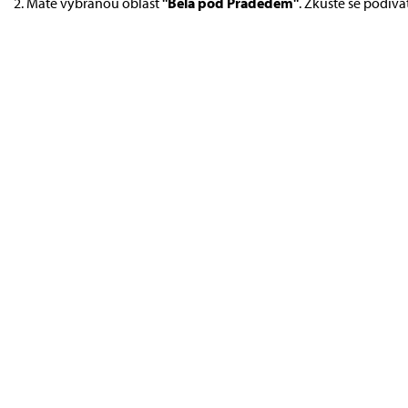
Máte vybranou oblast
"Bělá pod Pradědem"
. Zkuste se podíva