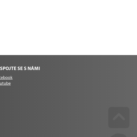
SPOJTE SE S NÁMI
cebook
utube
Go u