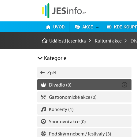
ÚVOD
AKCE
KDE KOUPI
Události jesenicka
Kulturní akce
Di
Kategorie
Zpět ...
Divadlo
(0)
Gastronomické akce
(0)
Koncerty
(1)
Sportovní akce
(0)
Pod širým nebem / festivaly
(3)