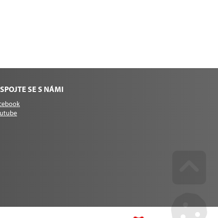
SPOJTE SE S NÁMI
cebook
utube
Go u