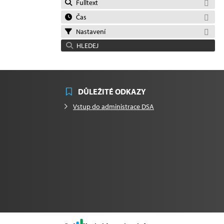
Fulltext
Čas
Nastavení
HLEDEJ
DŮLEŽITÉ ODKAZY
Vstup do administrace DSA