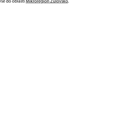
ýše do oblasti
Mikroregion Žulovsko
.