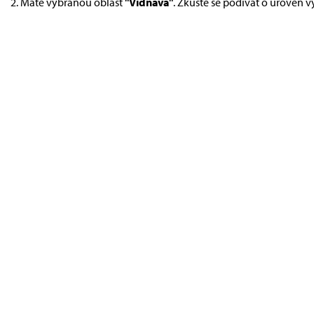
Máte vybranou oblast
"Vidnava"
. Zkuste se podívat o úroveň v