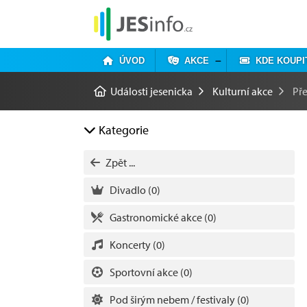
ÚVOD
AKCE
KDE KOUPI
Události jesenicka
Kulturní akce
Př
Kategorie
Zpět ...
Divadlo
(0)
Gastronomické akce
(0)
Koncerty
(0)
Sportovní akce
(0)
Pod širým nebem / festivaly
(0)