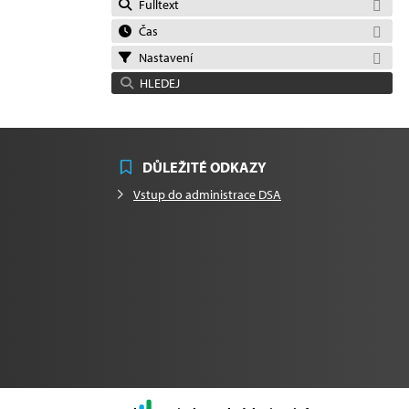
Fulltext
Čas
Nastavení
HLEDEJ
DŮLEŽITÉ ODKAZY
Vstup do administrace DSA