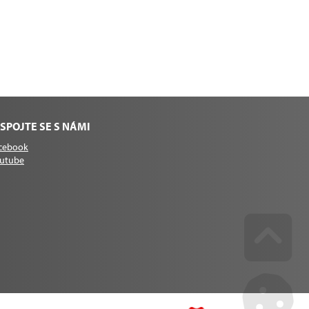
SPOJTE SE S NÁMI
cebook
utube
Go u