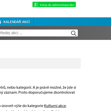
Vstup do administrace akcí
KALENDÁŘ AKCÍ
rů, nebo kategorií. A je právě možné, že jste si
dný záznam. Proto doporučujeme zkontrolovat
 o úroveň výše do kategorie
Kulturní akce
.