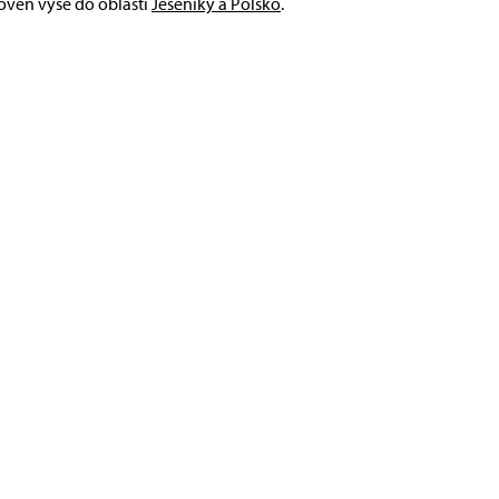
roveň výše do oblasti
Jeseníky a Polsko
.