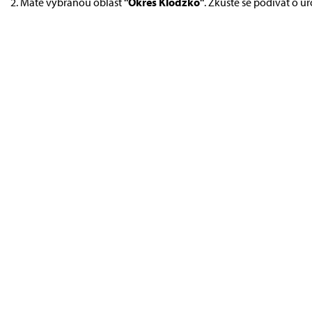
Máte vybranou oblast
"Okres Klodzko"
. Zkuste se podívat o ú