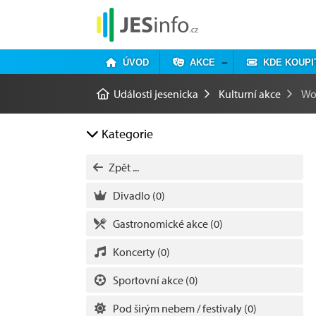
ÚVOD
AKCE
KDE KOUPI
Události jesenicka
Kulturní akce
Wo
Kategorie
Zpět ...
Divadlo
(0)
Gastronomické akce
(0)
Koncerty
(0)
Sportovní akce
(0)
Pod širým nebem / festivaly
(0)