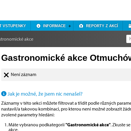
T VSTUPENKY
INFORMACE
REPORTY Z AKCÍ
stronomické akce
Gastronomické akce Otmuchó
Není záznam
Jak je možné, že jsem nic nenašel?
Záznamy v této sekci můžete filtrovat a třídit podle různých paramet
nastavil/a takovou kombinaci, pro kterou není možné zobrazit žá
zvolené parametry hledání:
Máte vybranou podkategorii
"Gastronomické akce"
. Zkuste s
akce
.