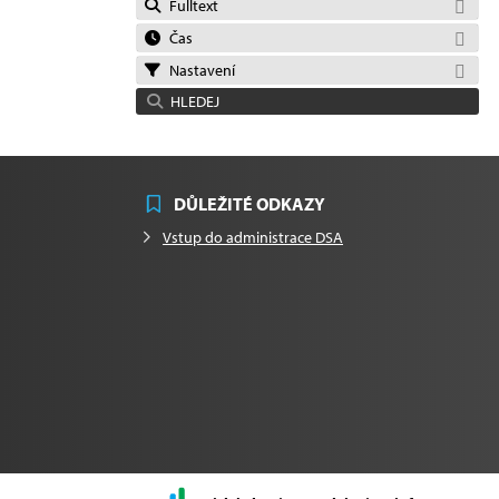
Fulltext
Čas
Nastavení
HLEDEJ
DŮLEŽITÉ ODKAZY
Vstup do administrace DSA