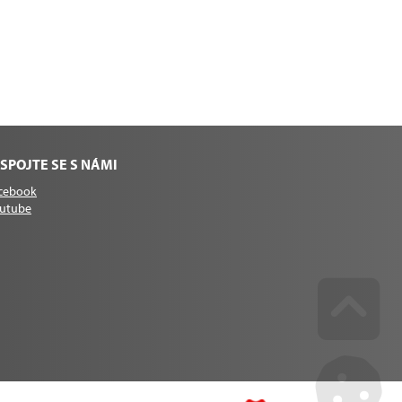
SPOJTE SE S NÁMI
cebook
utube
Go u