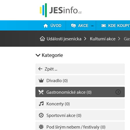
ÚVOD
AKCE
KDE KOUPI
Události jesenicka
Kulturní akce
Ga
Kategorie
Zpět ...
Divadlo
(0)
Gastronomické akce
(0)
Koncerty
(0)
Sportovní akce
(0)
Pod širým nebem / festivaly
(0)