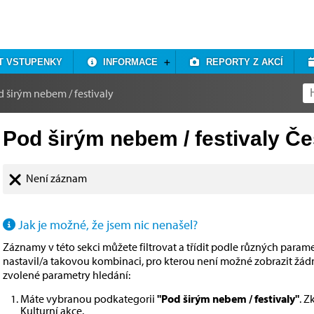
T VSTUPENKY
INFORMACE
REPORTY Z AKCÍ
 širým nebem / festivaly
Pod širým nebem / festivaly Č
Není záznam
Jak je možné, že jsem nic nenašel?
Záznamy v této sekci můžete filtrovat a třídit podle různých paramet
nastavil/a takovou kombinaci, pro kterou není možné zobrazit žá
zvolené parametry hledání:
Máte vybranou podkategorii
"Pod širým nebem / festivaly"
. Z
Kulturní akce
.