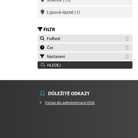
Lipová-lázně
(1)
FILTR
Fulltext
Čas
Nastavení
HLEDEJ
DŮLEŽITÉ ODKAZY
Vstup do administrace DSA