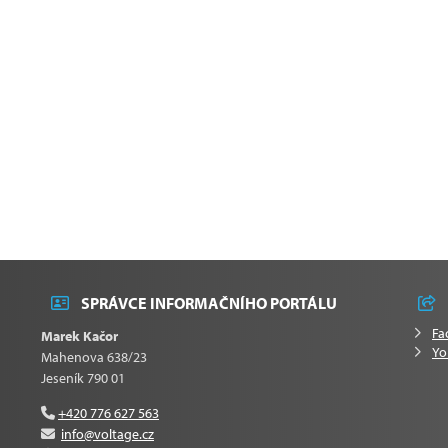
SPRÁVCE INFORMAČNÍHO PORTÁLU
Fa
Marek Kačor
Yo
Mahenova 638/23
Jeseník 790 01
+420 776 627 563
info@voltage.cz