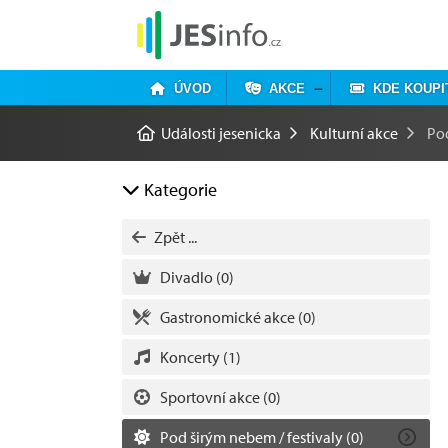
ÚVOD
AKCE
KDE KOUPI
Události jesenicka
Kulturní akce
Pod
Kategorie
Zpět ...
Divadlo
(0)
Gastronomické akce
(0)
Koncerty
(1)
Sportovní akce
(0)
Pod širým nebem / festivaly
(0)