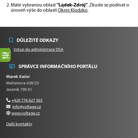
Máte vybranou oblast
"Lądek-Zdrój"
. Zkuste se podívat o
úroveň výše do oblasti
Okres Klodzko
.
DŮLEŽITÉ ODKAZY
Vstup do administrace DSA
SPRÁVCE INFORMAČNÍHO PORTÁLU
Marek Kačor
Mahenova 638/23
Jeseník 790 01
+420 776 627 563
info@voltage.cz
www.voltage.cz
Další kontakty