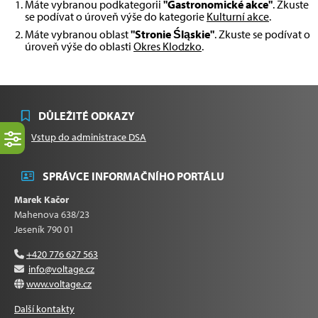
Máte vybranou podkategorii
"Gastronomické akce"
. Zkuste
se podívat o úroveň výše do kategorie
Kulturní akce
.
Máte vybranou oblast
"Stronie Śląskie"
. Zkuste se podívat o
úroveň výše do oblasti
Okres Klodzko
.
DŮLEŽITÉ ODKAZY
Vstup do administrace DSA
SPRÁVCE INFORMAČNÍHO PORTÁLU
Marek Kačor
Mahenova 638/23
Jeseník 790 01
+420 776 627 563
info@voltage.cz
www.voltage.cz
Další kontakty