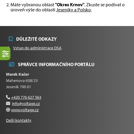
Máte vybranou oblast
"Okres Krnov"
. Zkuste se podívat o
úroveň výše do oblasti
Jeseníky a Polsko
.
DŮLEŽITÉ ODKAZY
Vstup do administrace DSA
SPRÁVCE INFORMAČNÍHO PORTÁLU
Marek Kačor
Mahenova 638/23
Jeseník 790 01
+420 776 627 563
info@voltage.cz
www.voltage.cz
Další kontakty