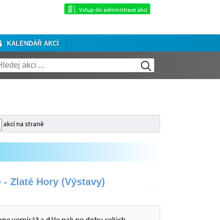
Vstup do administrace akcí
KALENDÁŘ AKCÍ
akcí na straně
 - Zlaté Hory (Výstavy)
hne vernisáž a dále pak po dobu celých