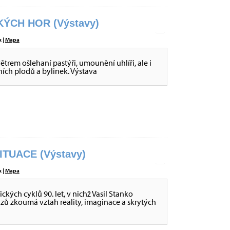
ÝCH HOR (Výstavy)
 |
Mapa
větrem ošlehaní pastýři, umounění uhlíři, ale i
sních plodů a bylinek. Výstava
ITUACE (Výstavy)
 |
Mapa
ckých cyklů 90. let, v nichž Vasil Stanko
ů zkoumá vztah reality, imaginace a skrytých