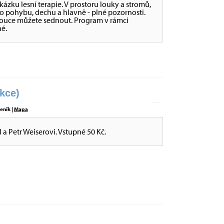
ukázku lesní terapie. V prostoru louky a stromů,
o pohybu, dechu a hlavně - plné pozornosti.
a louce můžete sednout. Program v rámci
é.
kce)
eník |
Mapa
l a Petr Weiserovi. Vstupné 50 Kč.