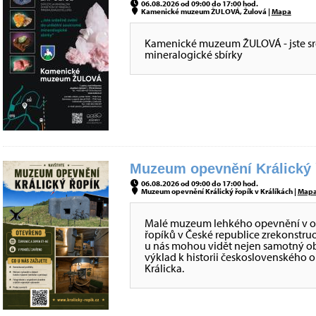
06.08.2026 od 09:00 do 17:00 hod.
Kamenické muzeum ŽULOVÁ, Žulová |
Mapa
Kamenické muzeum ŽULOVÁ - jste sr
mineralogické sbírky
Muzeum opevnění Králický ř
06.08.2026 od 09:00 do 17:00 hod.
Muzeum opevnění Králický řopík v Králíkách |
Map
Malé muzeum lehkého opevnění v obje
řopíků v České republice zrekonstru
u nás mohou vidět nejen samotný obj
výklad k historii československého 
Králicka.