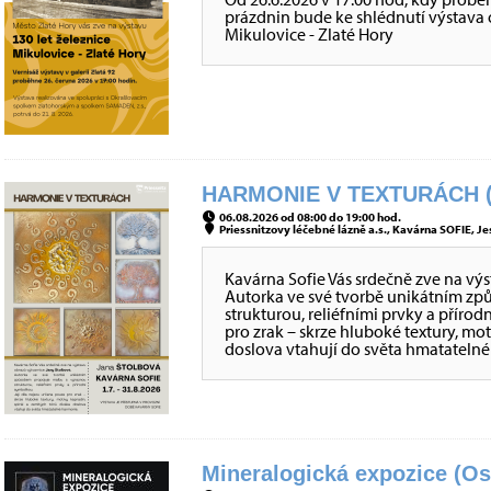
prázdnin bude ke shlédnutí výstava o 
Mikulovice - Zlaté Hory
HARMONIE V TEXTURÁCH (
06.08.2026 od 08:00 do 19:00 hod.
Priessnitzovy léčebné lázně a.s., Kavárna SOFIE, Je
Kavárna Sofie Vás srdečně zve na vý
Autorka ve své tvorbě unikátním z
strukturou, reliéfními prvky a přírod
pro zrak – skrze hluboké textury, mo
doslova vtahují do světa hmatateln
Mineralogická expozice (Os