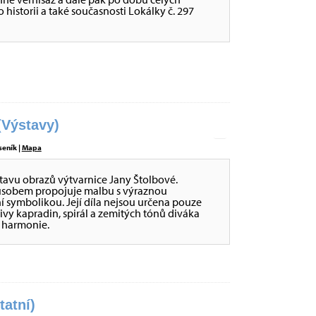
historii a také současnosti Lokálky č. 297
Výstavy)
seník |
Mapa
stavu obrazů výtvarnice Jany Štolbové.
působem propojuje malbu s výraznou
ní symbolikou. Její díla nejsou určena pouze
tivy kapradin, spirál a zemitých tónů diváka
é harmonie.
tatní)