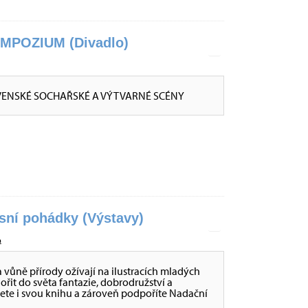
POZIUM (Divadlo)
VENSKÉ SOCHAŘSKÉ A VÝTVARNÉ SCÉNY
esní pohádky (Výstavy)
a
a vůně přírody ožívají na ilustracích mladých
nořit do světa fantazie, dobrodružství a
ete i svou knihu a zároveň podpoříte Nadační