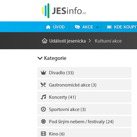
ÚVOD
AKCE
KDE KOUPI
Události jesenicka
Kulturní akce
Kategorie
Divadlo
(33)
Gastronomické akce
(3)
Koncerty
(41)
Sportovní akce
(3)
Pod širým nebem / festivaly
(24)
Kino
(6)