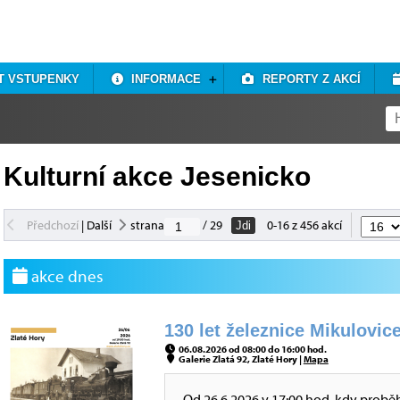
T VSTUPENKY
INFORMACE
REPORTY Z AKCÍ
Kulturní akce Jesenicko
Předchozí
|
Další
strana
/ 29
0-16 z 456 akcí
Jdi
akce dnes
130 let železnice Mikulovice
06.08.2026 od 08:00 do 16:00 hod.
Galerie Zlatá 92, Zlaté Hory |
Mapa
Od 26.6.2026 v 17:00 hod, kdy probě