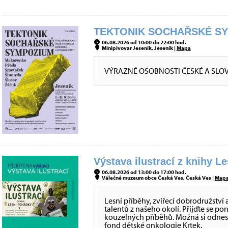
TEKTONIK SOCHAŘSKÉ SYM
06.08.2026 od 10:00 do 22:00 hod.
Minipivovar Jeseník, Jeseník |
Mapa
VÝRAZNÉ OSOBNOSTI ČESKÉ A SLO
Výstava ilustrací z knihy L
06.08.2026 od 13:00 do 17:00 hod.
Válečné muzeum obce Česká Ves, Česká Ves |
Map
Lesní příběhy, zvířecí dobrodružství 
talentů z našeho okolí. Přijďte se po
kouzelných příběhů. Možná si odnes
fond dětské onkologie Krtek.