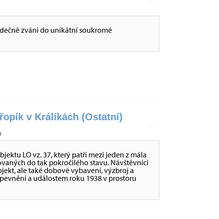
dečně zváni do unikátní soukromé
opík v Králíkách (Ostatní)
a
ktu LO vz. 37, který patří mezi jeden z mála
ovaných do tak pokročilého stavu. Návštěvníci
ekt, ale také dobové vybavení, výzbroj a
opevnění a událostem roku 1938 v prostoru