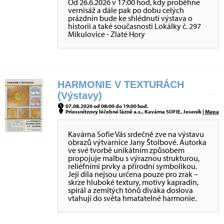
Od 26.6.2026 v 17:00 hod, kdy proběhne
vernisáž a dále pak po dobu celých
prázdnin bude ke shlédnutí výstava o
historii a také současnosti Lokálky č. 297
Mikulovice - Zlaté Hory
HARMONIE V TEXTURÁCH
(Výstavy)
07.08.2026 od 08:00 do 19:00 hod.
Priessnitzovy léčebné lázně a.s., Kavárna SOFIE, Jeseník |
Mapa
Kavárna Sofie Vás srdečně zve na výstavu
obrazů výtvarnice Jany Štolbové. Autorka
ve své tvorbě unikátním způsobem
propojuje malbu s výraznou strukturou,
reliéfními prvky a přírodní symbolikou.
Její díla nejsou určena pouze pro zrak –
skrze hluboké textury, motivy kapradin,
spirál a zemitých tónů diváka doslova
vtahují do světa hmatatelné harmonie.