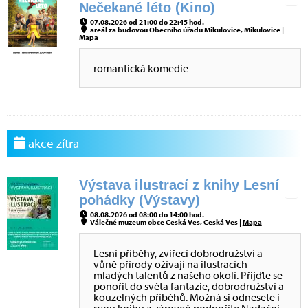
Nečekané léto (Kino)
07.08.2026 od 21:00 do 22:45 hod.
areál za budovou Obecního úřadu Mikulovice, Mikulovice |
Mapa
romantická komedie
akce zítra
Výstava ilustrací z knihy Lesní
pohádky (Výstavy)
08.08.2026 od 08:00 do 14:00 hod.
Válečné muzeum obce Česká Ves, Česká Ves |
Mapa
Lesní příběhy, zvířecí dobrodružství a
vůně přírody ožívají na ilustracích
mladých talentů z našeho okolí. Přijďte se
ponořit do světa fantazie, dobrodružství a
kouzelných příběhů. Možná si odnesete i