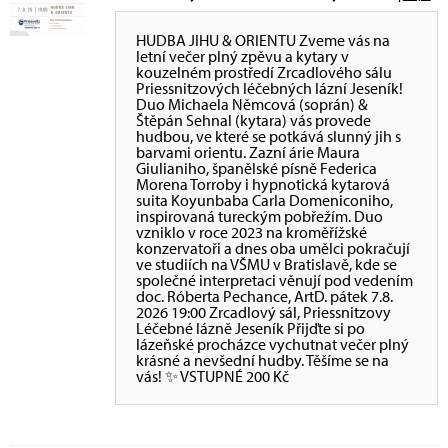
HUDBA JIHU & ORIENTU Zveme vás na
letní večer plný zpěvu a kytary v
kouzelném prostředí Zrcadlového sálu
Priessnitzových léčebných lázní Jeseník!
Duo Michaela Němcová (soprán) &
Štěpán Sehnal (kytara) vás provede
hudbou, ve které se potkává slunný jih s
barvami orientu. Zazní árie Maura
Giulianiho, španělské písně Federica
Morena Torroby i hypnotická kytarová
suita Koyunbaba Carla Domeniconiho,
inspirovaná tureckým pobřežím. Duo
vzniklo v roce 2023 na kroměřížské
konzervatoři a dnes oba umělci pokračují
ve studiích na VŠMU v Bratislavě, kde se
společné interpretaci věnují pod vedením
doc. Róberta Pechance, ArtD. pátek 7.8.
2026 19:00 Zrcadlový sál, Priessnitzovy
Léčebné lázně Jeseník Přijďte si po
lázeňské procházce vychutnat večer plný
krásné a nevšední hudby. Těšíme se na
vás! ✨ VSTUPNÉ 200 Kč