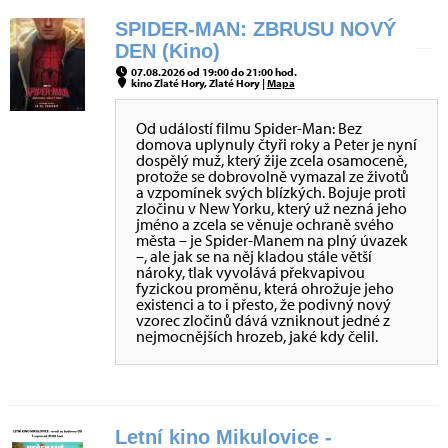
SPIDER-MAN: ZBRUSU NOVÝ
DEN (Kino)
07.08.2026 od 19:00 do 21:00 hod.
kino Zlaté Hory, Zlaté Hory |
Mapa
Od událostí filmu Spider-Man: Bez
domova uplynuly čtyři roky a Peter je nyní
dospělý muž, který žije zcela osamoceně,
protože se dobrovolně vymazal ze životů
a vzpomínek svých blízkých. Bojuje proti
zločinu v New Yorku, který už nezná jeho
jméno a zcela se věnuje ochraně svého
města – je Spider-Manem na plný úvazek
–, ale jak se na něj kladou stále větší
nároky, tlak vyvolává překvapivou
fyzickou proměnu, která ohrožuje jeho
existenci a to i přesto, že podivný nový
vzorec zločinů dává vzniknout jedné z
nejmocnějších hrozeb, jaké kdy čelil.
Letní kino Mikulovice -