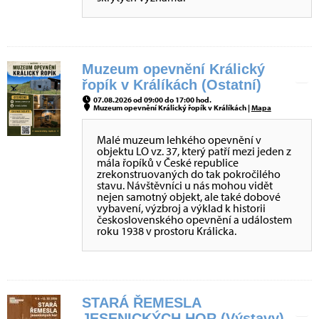
Muzeum opevnění Králický
řopík v Králíkách (Ostatní)
07.08.2026 od 09:00 do 17:00 hod.
Muzeum opevnění Králický řopík v Králíkách |
Mapa
Malé muzeum lehkého opevnění v
objektu LO vz. 37, který patří mezi jeden z
mála řopíků v České republice
zrekonstruovaných do tak pokročilého
stavu. Návštěvníci u nás mohou vidět
nejen samotný objekt, ale také dobové
vybavení, výzbroj a výklad k historii
československého opevnění a událostem
roku 1938 v prostoru Králicka.
STARÁ ŘEMESLA
JESENICKÝCH HOR (Výstavy)