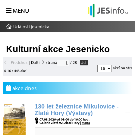
MENU
Události jesenicka
Kulturní akce Jesenicko
Předchozí
|
Další
strana
/ 28
Jdi
akcí na stra
0-16 z 443 akcí
akce dnes
130 let železnice Mikulovice -
Zlaté Hory (Výstavy)
07.08.2026 od 08:00 do 16:00 hod.
Galerie Zlatá 92, Zlaté Hory |
Mapa