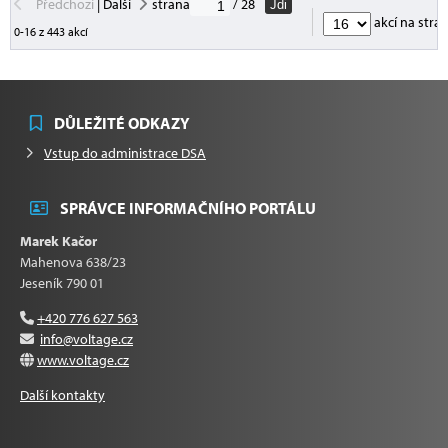
Předchozí
|
Další
strana
/ 28
Jdi
akcí na stra
0-16 z 443 akcí
DŮLEŽITÉ ODKAZY
Vstup do administrace DSA
SPRÁVCE INFORMAČNÍHO PORTÁLU
Marek Kačor
Mahenova 638/23
Jeseník 790 01
+420 776 627 563
info@voltage.cz
www.voltage.cz
Další kontakty