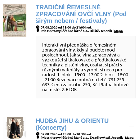
TRADIČNÍ ŘEMESLNÉ
ZPRACOVÁNÍ OVČÍ VLNY (Pod
širým nebem / festivaly)
07.08.2026 od 18:00 do 21:00 hod.
Priessnitzovy léčebné lázně a.s., Hřiště, Jeseník |
Mapa
Interaktivní přednáška o řemeslném
zpracování vlny, kdy si budete moci
poslechnout, jak se vlna zpracovává a
vyzkoušet si tkalcovské a předtkalcovské
techniky a plstění vlny, osahat si práci s
různými materiály a vyrobit si něco pro
radost. 1. blok - 15:00 - 17:00 2. blok - 18:00
- 21:00 Rezervace nutná na tel.č. 731 255
633. Cena za osobu 250,-Kč. Platba hotově
na místě. 2. BLOK
HUDBA JIHU & ORIENTU
(Koncerty)
07.08.2026 od 19:00 do 20:30 hod.
Priessnitzovy léčebné lázně a.s., Zrcadlový sál, Jeseník |
Mapa