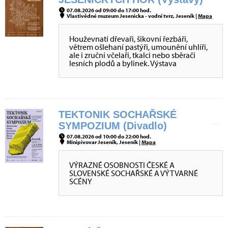
07.08.2026 od 09:00 do 17:00 hod.
Vlastivědné muzeum Jesenicka - vodní tvrz, Jeseník |
Mapa
Houževnatí dřevaři, šikovní řezbáři,
větrem ošlehaní pastýři, umounění uhlíři,
ale i zruční včelaři, tkalci nebo sběrači
lesních plodů a bylinek. Výstava
TEKTONIK SOCHAŘSKÉ
SYMPOZIUM (Divadlo)
07.08.2026 od 10:00 do 22:00 hod.
Minipivovar Jeseník, Jeseník |
Mapa
VÝRAZNÉ OSOBNOSTI ČESKÉ A
SLOVENSKÉ SOCHAŘSKÉ A VÝTVARNÉ
SCÉNY