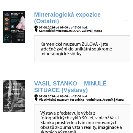
Mineralogická expozice
(Ostatní)
07.08.2026 od 09:00 do 17:00 hod.
Kamenické muzeum ŽULOVÁ, Žulová |
Mapa
Kamenické muzeum ŽULOVÁ - jste
srdečně zváni do unikátní soukromé
mineralogické sbírky
VASIL STANKO – MINULÉ
SITUACE (Výstavy)
07.08.2026 od 09:00 do 17:00 hod.
Vlastivědné muzeum Jesenicka - vodní tvrz, Jeseník |
Mapa
Výstava představuje výběr z
fotografických cyklů 90. let, v nichž Vasil
Stanko prostřednictvím inscenovaných
obrazů zkoumá vztah reality, imaginace a
skrytých významů.