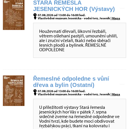
STARÁ ŘEMESLA
JESENICKÝCH HOR (Výstavy)
07.08.2026 od 13:00 do 16:00 hod.
Vlastivědné muzeum Jesenicka - vodní tvrz, Jeseník |
Mapa
Houževnatí dřevaři, šikovní řezbáři,
větrem ošlehaní pastýři, umounění uhlíři,
ale i zruční včelaři, tkalci nebo sběrači
lesních plodů a bylinek. ŘEMESLNÉ
ODPOLEDNE
Řemeslné odpoledne s vůní
dřeva a bylin (Ostatní)
07.08.2026 od 13:00 do 16:00 hod.
Vlastivědné muzeum Jesenicka - vodní tvrz, Jeseník |
Mapa
U příležitosti výstavy Stará řemesla
jesenických hor Vás v pátek 7. srpna
srdečně zveme na řemeslné odpoledne ve
Vodní tvrzi, kde budete moci obdivovat
řezbářskou práci, tkaní na kolovratu i