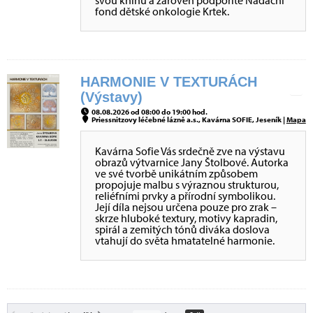
svou knihu a zároveň podpoříte Nadační
fond dětské onkologie Krtek.
HARMONIE V TEXTURÁCH
(Výstavy)
08.08.2026 od 08:00 do 19:00 hod.
Priessnitzovy léčebné lázně a.s., Kavárna SOFIE, Jeseník |
Mapa
Kavárna Sofie Vás srdečně zve na výstavu
obrazů výtvarnice Jany Štolbové. Autorka
ve své tvorbě unikátním způsobem
propojuje malbu s výraznou strukturou,
reliéfními prvky a přírodní symbolikou.
Její díla nejsou určena pouze pro zrak –
skrze hluboké textury, motivy kapradin,
spirál a zemitých tónů diváka doslova
vtahují do světa hmatatelné harmonie.