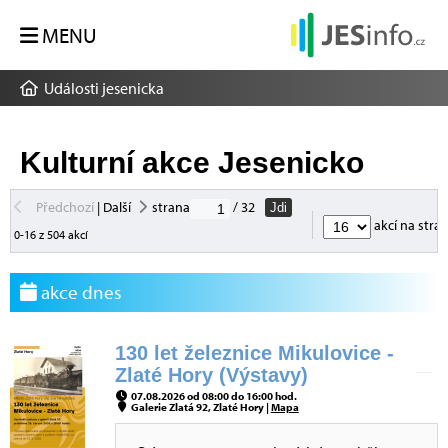
MENU
Události jesenicka
Kulturní akce Jesenicko
Předchozí
|
Další
strana
/ 32
Jdi
akcí na stra
0-16 z 504 akcí
akce dnes
130 let železnice Mikulovice -
Zlaté Hory (Výstavy)
07.08.2026 od 08:00 do 16:00 hod.
Galerie Zlatá 92, Zlaté Hory |
Mapa