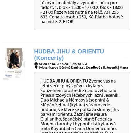
různými materiály a vyrobit si něco pro
radost. 1. blok - 15:00 - 17:00 2. blok - 18:00
- 21:00 Rezervace nutná na tel.č. 731 255
633. Cena za osobu 250,-Kč. Platba hotově
na místě. 2. BLOK
HUDBA JIHU & ORIENTU
(Koncerty)
07.08.2026 od 19:00 do 20:30 hod.
Priessnitzovy léčebné lázně a.s., Zrcadlový sál, Jeseník |
Mapa
HUDBA JIHU & ORIENTU Zveme vás na
letní večer plný zpěvu a kytary v
kouzelném prostředí Zrcadlového sálu
Priessnitzových léčebných lázní Jeseník!
Duo Michaela Němcová (soprán) &
Štěpán Sehnal (kytara) vás provede
hudbou, ve které se potkává slunný jih s
barvami orientu. Zazní árie Maura
Giulianiho, španělské písně Federica
Morena Torroby i hypnotická kytarová
suita Koyunbaba Carla Domeniconiho,