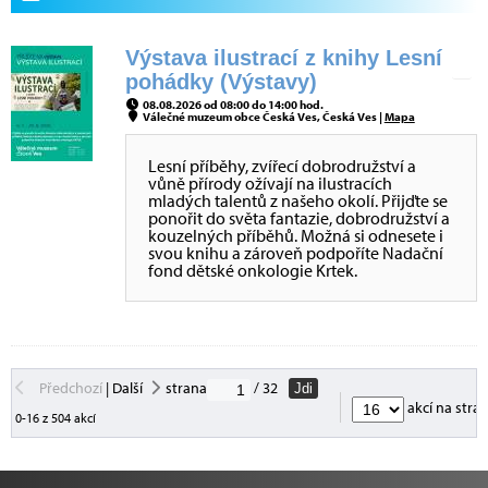
Výstava ilustrací z knihy Lesní
pohádky (Výstavy)
08.08.2026 od 08:00 do 14:00 hod.
Válečné muzeum obce Česká Ves, Česká Ves |
Mapa
Lesní příběhy, zvířecí dobrodružství a
vůně přírody ožívají na ilustracích
mladých talentů z našeho okolí. Přijďte se
ponořit do světa fantazie, dobrodružství a
kouzelných příběhů. Možná si odnesete i
svou knihu a zároveň podpoříte Nadační
fond dětské onkologie Krtek.
Předchozí
|
Další
strana
/ 32
Jdi
akcí na stra
0-16 z 504 akcí