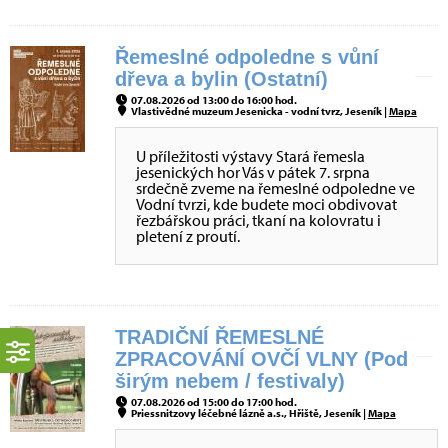
Řemeslné odpoledne s vůní
dřeva a bylin (Ostatní)
07.08.2026 od 13:00 do 16:00 hod.
Vlastivědné muzeum Jesenicka - vodní tvrz, Jeseník |
Mapa
U příležitosti výstavy Stará řemesla
jesenických hor Vás v pátek 7. srpna
srdečně zveme na řemeslné odpoledne ve
Vodní tvrzi, kde budete moci obdivovat
řezbářskou práci, tkaní na kolovratu i
pletení z proutí.
TRADIČNÍ ŘEMESLNÉ
ZPRACOVÁNÍ OVČÍ VLNY (Pod
širým nebem / festivaly)
07.08.2026 od 15:00 do 17:00 hod.
Priessnitzovy léčebné lázně a.s., Hřiště, Jeseník |
Mapa