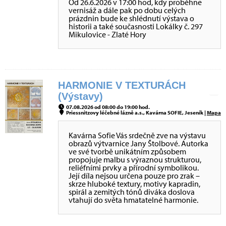
Od 26.6.2026 v 17:00 hod, kdy proběhne
vernisáž a dále pak po dobu celých
prázdnin bude ke shlédnutí výstava o
historii a také současnosti Lokálky č. 297
Mikulovice - Zlaté Hory
HARMONIE V TEXTURÁCH
(Výstavy)
07.08.2026 od 08:00 do 19:00 hod.
Priessnitzovy léčebné lázně a.s., Kavárna SOFIE, Jeseník |
Mapa
Kavárna Sofie Vás srdečně zve na výstavu
obrazů výtvarnice Jany Štolbové. Autorka
ve své tvorbě unikátním způsobem
propojuje malbu s výraznou strukturou,
reliéfními prvky a přírodní symbolikou.
Její díla nejsou určena pouze pro zrak –
skrze hluboké textury, motivy kapradin,
spirál a zemitých tónů diváka doslova
vtahují do světa hmatatelné harmonie.