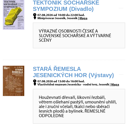
TEKTONIK SOCHAŘSKÉ
SYMPOZIUM (Divadlo)
07.08.2026 od 10:00 do 22:00 hod.
Minipivovar Jeseník, Jeseník |
Mapa
VÝRAZNÉ OSOBNOSTI ČESKÉ A
SLOVENSKÉ SOCHAŘSKÉ A VÝTVARNÉ
SCÉNY
STARÁ ŘEMESLA
JESENICKÝCH HOR (Výstavy)
07.08.2026 od 13:00 do 16:00 hod.
Vlastivědné muzeum Jesenicka - vodní tvrz, Jeseník |
Mapa
Houževnatí dřevaři, šikovní řezbáři,
větrem ošlehaní pastýři, umounění uhlíři,
ale i zruční včelaři, tkalci nebo sběrači
lesních plodů a bylinek. ŘEMESLNÉ
ODPOLEDNE