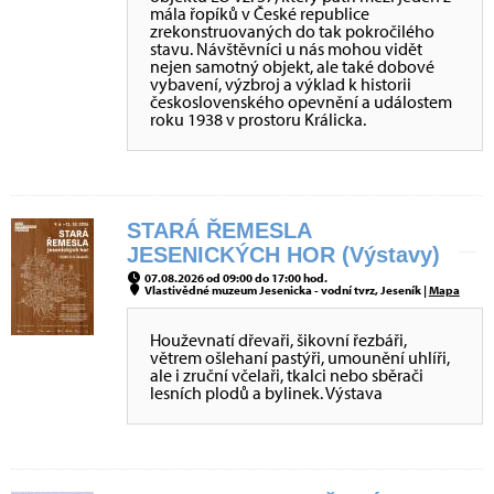
mála řopíků v České republice
zrekonstruovaných do tak pokročilého
stavu. Návštěvníci u nás mohou vidět
nejen samotný objekt, ale také dobové
vybavení, výzbroj a výklad k historii
československého opevnění a událostem
roku 1938 v prostoru Králicka.
STARÁ ŘEMESLA
JESENICKÝCH HOR (Výstavy)
07.08.2026 od 09:00 do 17:00 hod.
Vlastivědné muzeum Jesenicka - vodní tvrz, Jeseník |
Mapa
Houževnatí dřevaři, šikovní řezbáři,
větrem ošlehaní pastýři, umounění uhlíři,
ale i zruční včelaři, tkalci nebo sběrači
lesních plodů a bylinek. Výstava