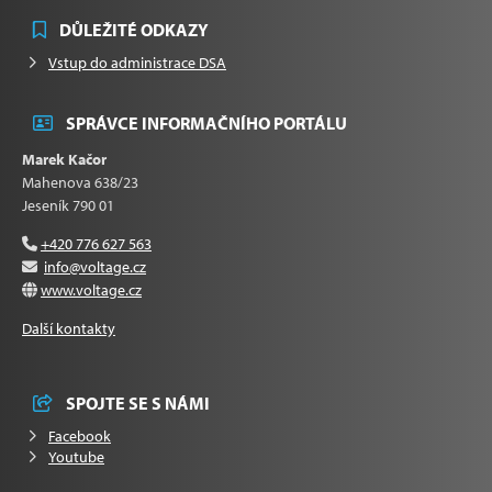
DŮLEŽITÉ ODKAZY
Vstup do administrace DSA
SPRÁVCE INFORMAČNÍHO PORTÁLU
Marek Kačor
Mahenova 638/23
Jeseník 790 01
+420 776 627 563
info@voltage.cz
www.voltage.cz
Další kontakty
SPOJTE SE S NÁMI
Facebook
Youtube