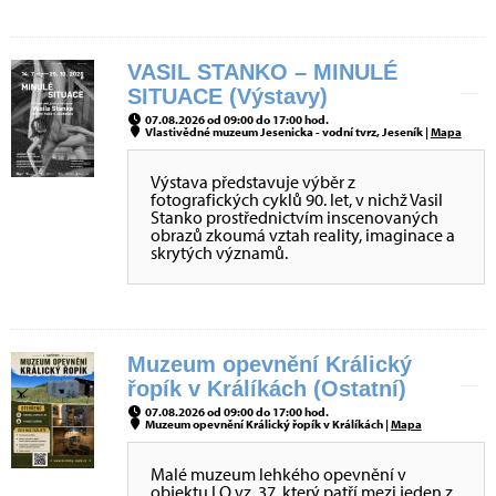
VASIL STANKO – MINULÉ
SITUACE (Výstavy)
07.08.2026 od 09:00 do 17:00 hod.
Vlastivědné muzeum Jesenicka - vodní tvrz, Jeseník |
Mapa
Výstava představuje výběr z
fotografických cyklů 90. let, v nichž Vasil
Stanko prostřednictvím inscenovaných
obrazů zkoumá vztah reality, imaginace a
skrytých významů.
Muzeum opevnění Králický
řopík v Králíkách (Ostatní)
07.08.2026 od 09:00 do 17:00 hod.
Muzeum opevnění Králický řopík v Králíkách |
Mapa
Malé muzeum lehkého opevnění v
objektu LO vz. 37, který patří mezi jeden z