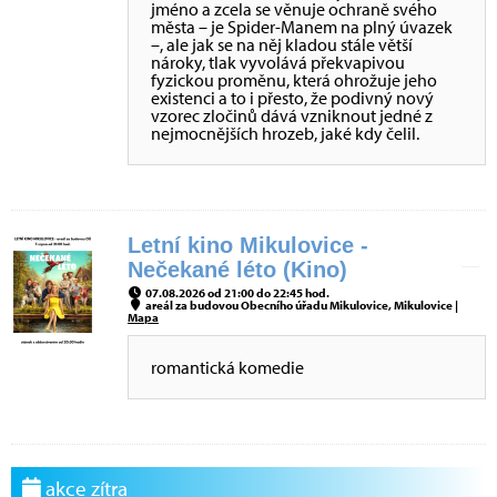
jméno a zcela se věnuje ochraně svého
města – je Spider-Manem na plný úvazek
–, ale jak se na něj kladou stále větší
nároky, tlak vyvolává překvapivou
fyzickou proměnu, která ohrožuje jeho
existenci a to i přesto, že podivný nový
vzorec zločinů dává vzniknout jedné z
nejmocnějších hrozeb, jaké kdy čelil.
Letní kino Mikulovice -
Nečekané léto (Kino)
07.08.2026 od 21:00 do 22:45 hod.
areál za budovou Obecního úřadu Mikulovice, Mikulovice |
Mapa
romantická komedie
akce zítra