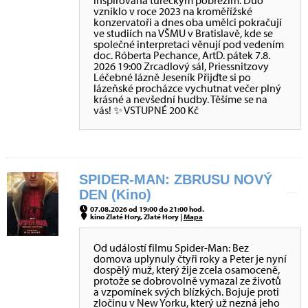
inspirovaná tureckým pobřežím. Duo
vzniklo v roce 2023 na kroměřížské
konzervatoři a dnes oba umělci pokračují
ve studiích na VŠMU v Bratislavě, kde se
společné interpretaci věnují pod vedením
doc. Róberta Pechance, ArtD. pátek 7.8.
2026 19:00 Zrcadlový sál, Priessnitzovy
Léčebné lázně Jeseník Přijďte si po
lázeňské procházce vychutnat večer plný
krásné a nevšední hudby. Těšíme se na
vás! ✨ VSTUPNÉ 200 Kč
SPIDER-MAN: ZBRUSU NOVÝ
DEN (Kino)
07.08.2026 od 19:00 do 21:00 hod.
kino Zlaté Hory, Zlaté Hory |
Mapa
Od událostí filmu Spider-Man: Bez
domova uplynuly čtyři roky a Peter je nyní
dospělý muž, který žije zcela osamoceně,
protože se dobrovolně vymazal ze životů
a vzpomínek svých blízkých. Bojuje proti
zločinu v New Yorku, který už nezná jeho