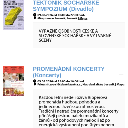
TEKTONIK SOCHAŘSKÉ
SYMPOZIUM (Divadlo)
09.08.2026 od 10:00 do 22:00 hod.
Minipivovar Jeseník, Jeseník |
Mapa
VÝRAZNÉ OSOBNOSTI ČESKÉ A
SLOVENSKÉ SOCHAŘSKÉ A VÝTVARNÉ
SCÉNY
PROMENÁDNÍ KONCERTY
(Koncerty)
09.08.2026 od 15:00 do 16:00 hod.
Priessnitzovy léčebné lázně a.s., Hudební altán, Jeseník |
Mapa
Každou letní neděli ožívá Ripperova
promenáda hudbou, pohodou a
jedinečnou lázeňskou atmosférou.
Tradiční i netradiční promenádní koncerty
přinášejí pestrou paletu muzikantů a
žánrů - od pohodových melodií až po
energická vystoupení pod širým nebem.