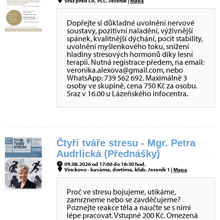
Sraz před LIC PLL, Jeseník |
Mapa
Dopřejte si důkladné uvolnění nervové
soustavy, pozitivní naladění, výživnější
spánek, kvalitnější dýchání, pocit stability,
uvolnění myšlenkového toku, snížení
hladiny stresových hormonů díky lesní
terapii. Nutná registrace předem, na email:
veronika.alexova@gmail.com, nebo
WhatsApp: 739 562 692. Maximálně 3
osoby ve skupině, cena 750 Kč za osobu.
Sraz v 16.00 u Lázeňského infocentra.
Čtyři tváře stresu - Mgr. Petra
Audrlická (Přednášky)
09.08.2026 od 17:00 do 18:30 hod.
Vinckovo - kavárna, dortírna, klub, Jeseník 1 |
Mapa
Proč ve stresu bojujeme, utíkáme,
zamrzneme nebo se zavděčujeme?
Poznejte reakce těla a naučte se s nimi
lépe pracovat. Vstupné 200 Kč. Omezená