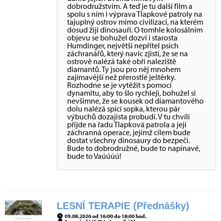
dobrodružstvím. A teď je tu další film a
spolu s ním i výprava Tlapkové patroly na
tajuplný ostrov mimo civilizaci, na kterém
dosud žijí dinosauři. O tomhle kolosálním
objevu se bohužel dozví i starosta
Humdinger, největší nepřítel psích
záchranářů, který navíc zjistí, že se na
ostrově nalézá také obří naleziště
diamantů. Ty jsou pro něj mnohem
zajímavější než přerostlé ještěrky.
Rozhodne se je vytěžit s pomocí
dynamitu, aby to šlo rychleji, bohužel si
nevšimne, že se kousek od diamantového
dolu nalézá spící sopka, kterou pár
výbuchů dozajista probudí. V tu chvíli
přijde na řadu Tlapková patrola a její
záchranná operace, jejímž cílem bude
dostat všechny dinosaury do bezpečí.
Bude to dobrodružné, bude to napínavé,
bude to Vaúúúú!
LESNÍ TERAPIE (Přednášky)
09.08.2026 od 16:00 do 18:00 hod.