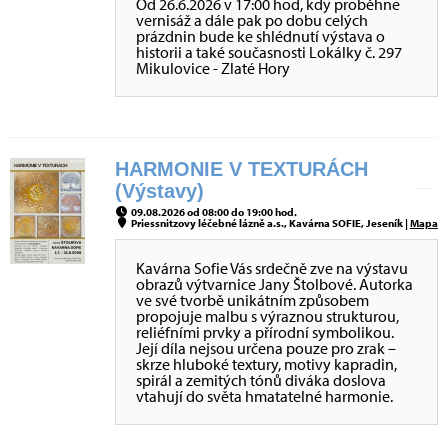
Od 26.6.2026 v 17:00 hod, kdy proběhne
vernisáž a dále pak po dobu celých
prázdnin bude ke shlédnutí výstava o
historii a také současnosti Lokálky č. 297
Mikulovice - Zlaté Hory
HARMONIE V TEXTURÁCH
(Výstavy)
09.08.2026 od 08:00 do 19:00 hod.
Priessnitzovy léčebné lázně a.s., Kavárna SOFIE, Jeseník |
Mapa
Kavárna Sofie Vás srdečně zve na výstavu
obrazů výtvarnice Jany Štolbové. Autorka
ve své tvorbě unikátním způsobem
propojuje malbu s výraznou strukturou,
reliéfními prvky a přírodní symbolikou.
Její díla nejsou určena pouze pro zrak –
skrze hluboké textury, motivy kapradin,
spirál a zemitých tónů diváka doslova
vtahují do světa hmatatelné harmonie.