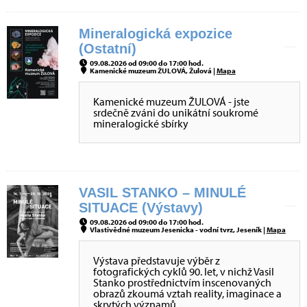
Mineralogická expozice
(Ostatní)
09.08.2026 od 09:00 do 17:00 hod.
Kamenické muzeum ŽULOVÁ, Žulová |
Mapa
Kamenické muzeum ŽULOVÁ - jste
srdečně zváni do unikátní soukromé
mineralogické sbírky
VASIL STANKO – MINULÉ
SITUACE (Výstavy)
09.08.2026 od 09:00 do 17:00 hod.
Vlastivědné muzeum Jesenicka - vodní tvrz, Jeseník |
Mapa
Výstava představuje výběr z
fotografických cyklů 90. let, v nichž Vasil
Stanko prostřednictvím inscenovaných
obrazů zkoumá vztah reality, imaginace a
skrytých významů.