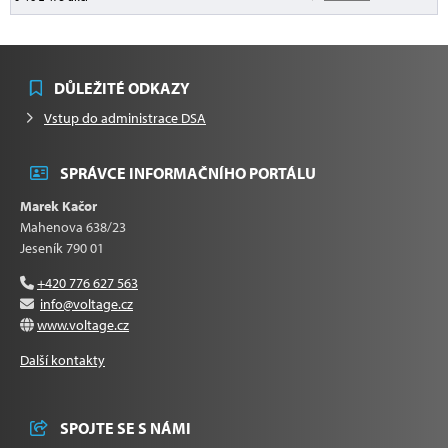
DŮLEŽITÉ ODKAZY
Vstup do administrace DSA
SPRÁVCE INFORMAČNÍHO PORTÁLU
Marek Kačor
Mahenova 638/23
Jeseník 790 01
+420 776 627 563
info@voltage.cz
www.voltage.cz
Další kontakty
SPOJTE SE S NÁMI