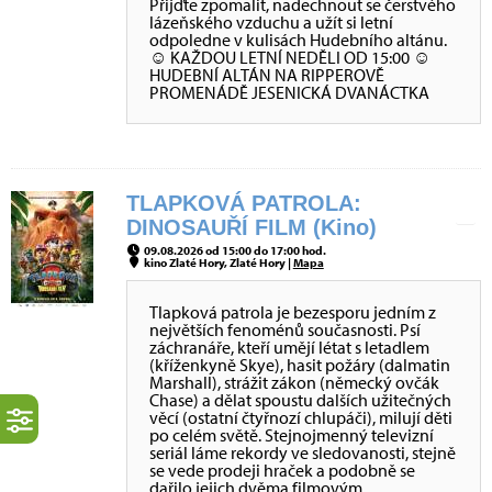
Přijďte zpomalit, nadechnout se čerstvého
lázeňského vzduchu a užít si letní
odpoledne v kulisách Hudebního altánu.
☺ KAŽDOU LETNÍ NEDĚLI OD 15:00 ☺
HUDEBNÍ ALTÁN NA RIPPEROVĚ
PROMENÁDĚ JESENICKÁ DVANÁCTKA
TLAPKOVÁ PATROLA:
DINOSAUŘÍ FILM (Kino)
09.08.2026 od 15:00 do 17:00 hod.
kino Zlaté Hory, Zlaté Hory |
Mapa
Tlapková patrola je bezesporu jedním z
největších fenoménů současnosti. Psí
záchranáře, kteří umějí létat s letadlem
(kříženkyně Skye), hasit požáry (dalmatin
Marshall), strážit zákon (německý ovčák
Chase) a dělat spoustu dalších užitečných
věcí (ostatní čtyřnozí chlupáči), milují děti
po celém světě. Stejnojmenný televizní
seriál láme rekordy ve sledovanosti, stejně
se vede prodeji hraček a podobně se
dařilo jejich dvěma filmovým