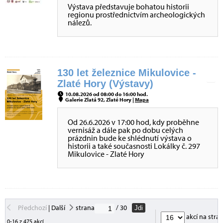
Výstava představuje bohatou historii
regionu prostřednictvím archeologických
nálezů.
130 let železnice Mikulovice -
Zlaté Hory (Výstavy)
10.08.2026 od 08:00 do 16:00 hod.
Galerie Zlatá 92, Zlaté Hory |
Mapa
Od 26.6.2026 v 17:00 hod, kdy proběhne
vernisáž a dále pak po dobu celých
prázdnin bude ke shlédnutí výstava o
historii a také současnosti Lokálky č. 297
Mikulovice - Zlaté Hory
Předchozí
|
Další
strana
/ 30
Jdi
akcí na stra
0-16 z 475 akcí