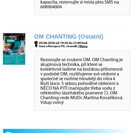
kapacita, rezervujte si místa přes SMS na
608904004
OM CHANTING (Ostatní)
09.08.2026 od 19:20 do 21:00 hod.
Sraz u Recepce PS, Jeseník |
Mapa
Rezonujte se zvukem OM. OM Chanting je
skupinová technika, při které se
kolektivně ladíme na božskou přítomnost
v podobě OM, rozšiřujeme své vědomí a
společně se noříme hlouběji do nitra k
Boží lásce. S sebou pohodlné oblečení a
NĚCO NA PITÍ (načepujte třeba vodu z
některého lázeňského pramene ). OM
Chanting vede MUDr. Martina Kovaříková.
Vstup volný