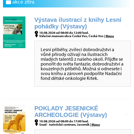
akce zítra
Výstava ilustrací z knihy Lesní
pohádky (Výstavy)
10.08.2026 od 08:00 do 12:00 hod.
Válečné muzeum obce Česká Ves, Česká Ves |
Mapa
Lesní příběhy, zvířecí dobrodružství a
vůně přírody ožívají na ilustracích
mladých talentů z našeho okolí. Přijďte se
ponořit do světa fantazie, dobrodružství a
kouzelných příběhů. Možná si odnesete i
svou knihu a zároveň podpoříte Nadační
fond dětské onkologie Krtek.
POKLADY JESENICKÉ
ARCHEOLOGIE (Výstavy)
10.08.2026 od 08:00 do 17:00 hod.
Soud - turistické centrum, Javorník |
Mapa