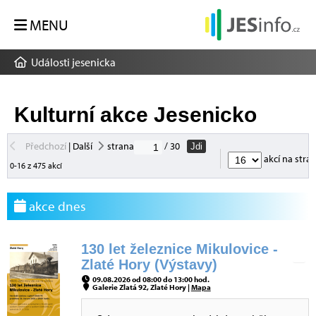
MENU
Události jesenicka
Kulturní akce Jesenicko
Předchozí
|
Další
strana
/ 30
Jdi
akcí na stra
0-16 z 475 akcí
akce dnes
130 let železnice Mikulovice -
Zlaté Hory (Výstavy)
09.08.2026 od 08:00 do 13:00 hod.
Galerie Zlatá 92, Zlaté Hory |
Mapa