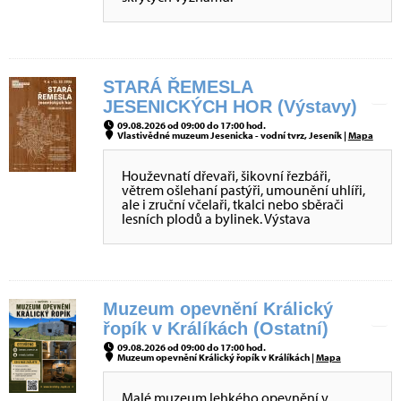
STARÁ ŘEMESLA
JESENICKÝCH HOR (Výstavy)
09.08.2026 od 09:00 do 17:00 hod.
Vlastivědné muzeum Jesenicka - vodní tvrz, Jeseník |
Mapa
Houževnatí dřevaři, šikovní řezbáři,
větrem ošlehaní pastýři, umounění uhlíři,
ale i zruční včelaři, tkalci nebo sběrači
lesních plodů a bylinek. Výstava
Muzeum opevnění Králický
řopík v Králíkách (Ostatní)
09.08.2026 od 09:00 do 17:00 hod.
Muzeum opevnění Králický řopík v Králíkách |
Mapa
Malé muzeum lehkého opevnění v