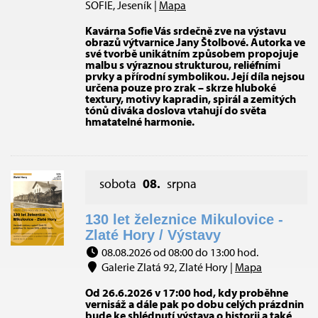
SOFIE, Jeseník |
Mapa
Kavárna Sofie Vás srdečně zve na výstavu
obrazů výtvarnice Jany Štolbové. Autorka ve
své tvorbě unikátním způsobem propojuje
malbu s výraznou strukturou, reliéfními
prvky a přírodní symbolikou. Její díla nejsou
určena pouze pro zrak – skrze hluboké
textury, motivy kapradin, spirál a zemitých
tónů diváka doslova vtahují do světa
hmatatelné harmonie.
sobota
08.
srpna
130 let železnice Mikulovice -
Zlaté Hory / Výstavy
08.08.2026 od 08:00 do 13:00 hod.
Galerie Zlatá 92, Zlaté Hory |
Mapa
Od 26.6.2026 v 17:00 hod, kdy proběhne
vernisáž a dále pak po dobu celých prázdnin
bude ke shlédnutí výstava o historii a také