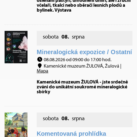
ošlehaní pastýři, umounění uhlíři, ale i zruční
včelaři, tkalci nebo sběrači lesních plodů a
bylinek. Výstava
sobota
08.
srpna
Mineralogická expozice / Ostatní
08.08.2026 od 09:00 do 17:00 hod.
Kamenické muzeum ŽULOVÁ, Žulová |
Mapa
Kamenické muzeum ŽULOVÁ - jste srdečně
zváni do unikátní soukromé mineralogické
sbírky
sobota
08.
srpna
Komentovaná prohlídka