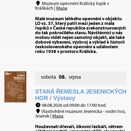
Muzeum opevnění Králický řopík v
Králíkách |
Mapa
Malé muzeum lehkého opevnění v objektu
LO vz. 37, který patří mezi jeden z mála
řopíků v České republice zrekonstruovaných
do tak pokročilého stavu. Návštěvníci u nás
mohou vidět nejen samotný objekt, ale také
dobové vybavení, výzbroj a výklad k historii
československého opevnění a událostem
roku 1938 v prostoru Králicka.
sobota
08.
srpna
STARÁ ŘEMESLA JESENICKÝCH
HOR / Výstavy
08.08.2026 od 09:00 do 17:00 hod.
Vlastivědné muzeum Jesenicka - vodní tvrz,
Jeseník |
Mapa
Houževnatí dřevaři, šikovní řezbáři, větrem