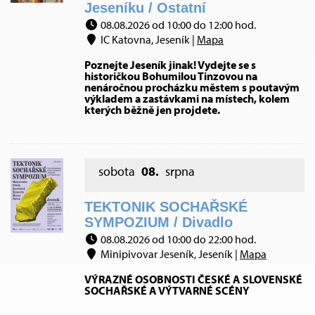
Jeseníku / Ostatní
08.08.2026 od 10:00 do 12:00 hod.
IC Katovna, Jeseník |
Mapa
Poznejte Jeseník jinak! Vydejte se s
historičkou Bohumilou Tinzovou na
nenáročnou procházku městem s poutavým
výkladem a zastávkami na místech, kolem
kterých běžně jen projdete.
sobota
08.
srpna
TEKTONIK SOCHAŘSKÉ
SYMPOZIUM / Divadlo
08.08.2026 od 10:00 do 22:00 hod.
Minipivovar Jeseník, Jeseník |
Mapa
VÝRAZNÉ OSOBNOSTI ČESKÉ A SLOVENSKÉ
SOCHAŘSKÉ A VÝTVARNÉ SCÉNY