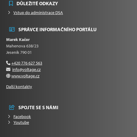
DŮLEŽITÉ ODKAZY
Vstup do administrace DSA
SPRÁVCE INFORMAČNÍHO PORTÁLU
Marek Kačor
Mahenova 638/23
Jeseník 790 01
+420 776 627 563
info@voltage.cz
www.voltage.cz
Další kontakty
SPOJTE SE S NÁMI
Facebook
Youtube