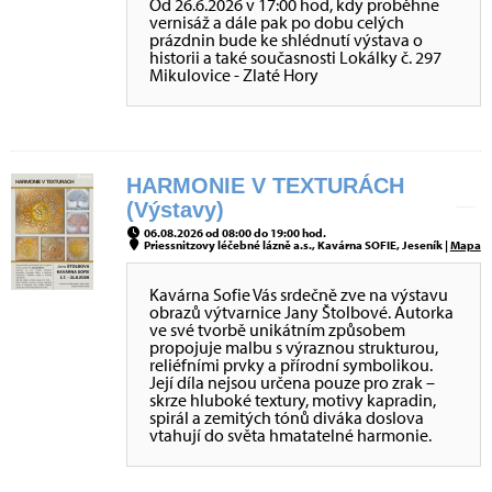
Od 26.6.2026 v 17:00 hod, kdy proběhne
vernisáž a dále pak po dobu celých
prázdnin bude ke shlédnutí výstava o
historii a také současnosti Lokálky č. 297
Mikulovice - Zlaté Hory
HARMONIE V TEXTURÁCH
(Výstavy)
06.08.2026 od 08:00 do 19:00 hod.
Priessnitzovy léčebné lázně a.s., Kavárna SOFIE, Jeseník |
Mapa
Kavárna Sofie Vás srdečně zve na výstavu
obrazů výtvarnice Jany Štolbové. Autorka
ve své tvorbě unikátním způsobem
propojuje malbu s výraznou strukturou,
reliéfními prvky a přírodní symbolikou.
Její díla nejsou určena pouze pro zrak –
skrze hluboké textury, motivy kapradin,
spirál a zemitých tónů diváka doslova
vtahují do světa hmatatelné harmonie.