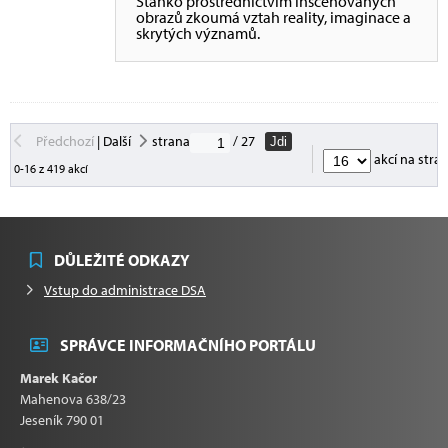
Stanko prostřednictvím inscenovaných
obrazů zkoumá vztah reality, imaginace a
skrytých významů.
Předchozí
|
Další
strana
/ 27
Jdi
akcí na stra
0-16 z 419 akcí
DŮLEŽITÉ ODKAZY
Vstup do administrace DSA
SPRÁVCE INFORMAČNÍHO PORTÁLU
Marek Kačor
Mahenova 638/23
Jeseník 790 01