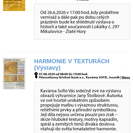
Od 26.6.2026 v 17:00 hod, kdy proběhne
vernisáž a dále pak po dobu celých
prázdnin bude ke shlédnutí výstava o
historii a také současnosti Lokálky č. 297
Mikulovice - Zlaté Hory
HARMONIE V TEXTURÁCH
(Výstavy)
07.08.2026 od 08:00 do 19:00 hod.
Priessnitzovy léčebné lázně a.s., Kavárna SOFIE, Jeseník |
Mapa
Kavárna Sofie Vás srdečně zve na výstavu
obrazů výtvarnice Jany Štolbové. Autorka
ve své tvorbě unikátním způsobem
propojuje malbu s výraznou strukturou,
reliéfními prvky a přírodní symbolikou.
Její díla nejsou určena pouze pro zrak –
skrze hluboké textury, motivy kapradin,
spirál a zemitých tónů diváka doslova
vtahují do světa hmatatelné harmonie.