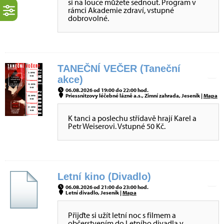
si na louce můžete sednout. Program v
rámci Akademie zdraví, vstupné
dobrovolné.
TANEČNÍ VEČER (Taneční
akce)
06.08.2026 od 19:00 do 22:00 hod.
Priessnitzovy léčebné lázně a.s., Zimní zahrada, Jeseník |
Mapa
K tanci a poslechu střídavě hrají Karel a
Petr Weiserovi. Vstupné 50 Kč.
Letní kino (Divadlo)
06.08.2026 od 21:00 do 23:00 hod.
Letní divadlo, Jeseník |
Mapa
Přijďte si užít letní noc s filmem a
občerstvením do Letního divadla v