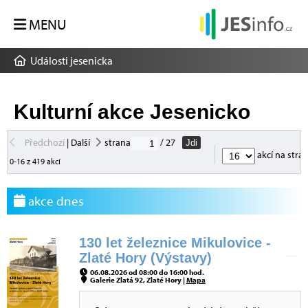
MENU
Události jesenicka
Kulturní akce Jesenicko
Předchozí
|
Další
strana
/ 27
Jdi
akcí na stra
0-16 z 419 akcí
akce dnes
130 let železnice Mikulovice -
Zlaté Hory (Výstavy)
06.08.2026 od 08:00 do 16:00 hod.
Galerie Zlatá 92, Zlaté Hory |
Mapa