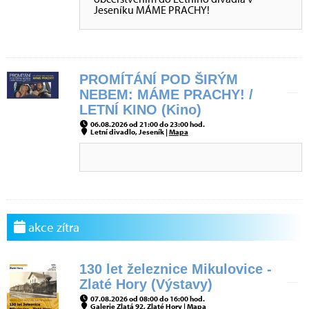
Jeseníku MÁME PRACHY!
PROMÍTÁNÍ POD ŠIRÝM
NEBEM: MÁME PRACHY! /
LETNÍ KINO (Kino)
06.08.2026 od 21:00 do 23:00 hod.
Letní divadlo, Jeseník |
Mapa
akce zítra
130 let železnice Mikulovice -
Zlaté Hory (Výstavy)
07.08.2026 od 08:00 do 16:00 hod.
Galerie Zlatá 92, Zlaté Hory |
Mapa