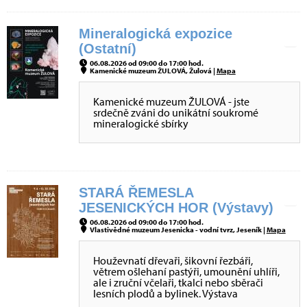
Mineralogická expozice
(Ostatní)
06.08.2026 od 09:00 do 17:00 hod.
Kamenické muzeum ŽULOVÁ, Žulová |
Mapa
Kamenické muzeum ŽULOVÁ - jste
srdečně zváni do unikátní soukromé
mineralogické sbírky
STARÁ ŘEMESLA
JESENICKÝCH HOR (Výstavy)
06.08.2026 od 09:00 do 17:00 hod.
Vlastivědné muzeum Jesenicka - vodní tvrz, Jeseník |
Mapa
Houževnatí dřevaři, šikovní řezbáři,
větrem ošlehaní pastýři, umounění uhlíři,
ale i zruční včelaři, tkalci nebo sběrači
lesních plodů a bylinek. Výstava