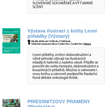
SLOVENSKÉ SOCHAŘSKÉ A VÝTVARNÉ
SCÉNY
Výstava ilustrací z knihy Lesní
pohádky (Výstavy)
06.08.2026 od 13:00 do 17:00 hod.
Válečné muzeum obce Česká Ves, Česká Ves |
Mapa
Lesní příběhy, zvířecí dobrodružství a
vůně přírody ožívají na ilustracích
mladých talentů z našeho okolí. Přijďte se
ponořit do světa fantazie, dobrodružství a
kouzelných příběhů. Možná si odnesete i
svou knihu a zároveň podpoříte Nadační
fond dětské onkologie Krtek.
PRIESSNITZOVY PRAMENY
(Přednášky)