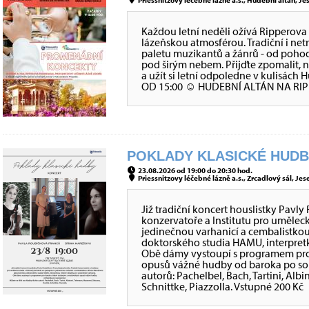
Priessnitzovy léčebné lázně a.s., Hudební altán, Jes
Každou letní neděli ožívá Rippero
lázeňskou atmosférou. Tradiční i net
paletu muzikantů a žánrů - od poho
pod širým nebem. Přijďte zpomalit,
a užít si letní odpoledne v kulisá
OD 15:00 ☺ HUDEBNÍ ALTÁN NA 
POKLADY KLASICKÉ HUDBY
23.08.2026 od 19:00 do 20:30 hod.
Priessnitzovy léčebné lázně a.s., Zrcadlový sál, Jes
Již tradiční koncert houslistky Pavl
konzervatoře a Institutu pro uměleck
jedinečnou varhanicí a cembalistko
doktorského studia HAMU, interpretk
Obě dámy vystoupí s programem pro 
opusů vážné hudby od baroka po souč
autorů: Pachelbel, Bach, Tartini, Al
Schnittke, Piazzolla. Vstupné 200 Kč