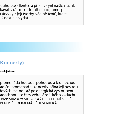
ouholeté klientce a příznivkyni našich lázní,
etkávat v rámci kulturního programu, při
úryvky z její tvorby, včetně textů, které
iž nestihla vydat.
oncerty)
eník |
Mapa
va promenáda hudbou, pohodou a jedinečnou
radiční promenádní koncerty přinášejí pestrou
dových melodií až po energická vystoupení
 nadechnout se čerstvého lázeňského vzduchu
ch Hudebního altánu. ☺ KAŽDOU LETNÍ NEDĚLI
IPPEROVĚ PROMENÁDĚ JESENICKÁ