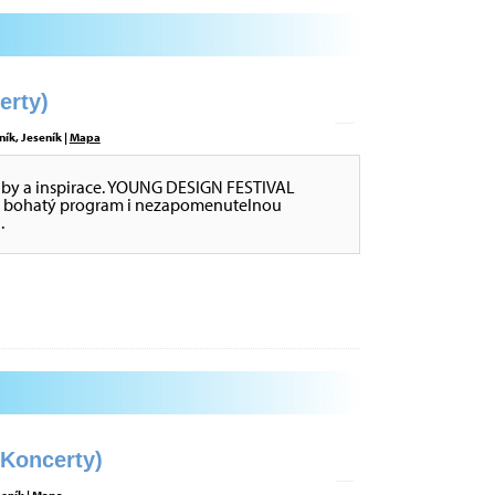
rty)
ík, Jeseník |
Mapa
dby a inspirace. YOUNG DESIGN FESTIVAL
ce, bohatý program i nezapomenutelnou
.
oncerty)