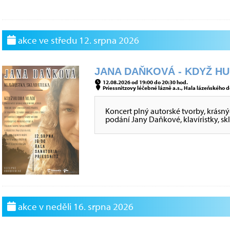
akce ve středu 12. srpna 2026
JANA DAŇKOVÁ - KDYŽ HUD
12.08.2026 od 19:00 do 20:30 hod.
Priessnitzovy léčebné lázně a.s., Hala lázeňského d
Koncert plný autorské tvorby, krásný
podání Jany Daňkové, klavíristky, sk
akce v neděli 16. srpna 2026