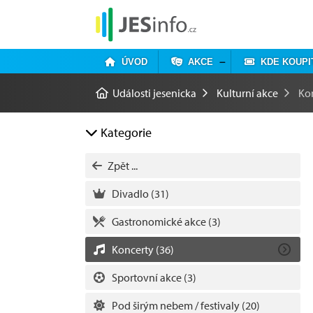
ÚVOD
AKCE
KDE KOUPI
Události jesenicka
Kulturní akce
Ko
Kategorie
Zpět ...
Divadlo
(31)
Gastronomické akce
(3)
Koncerty
(36)
Sportovní akce
(3)
Pod širým nebem / festivaly
(20)