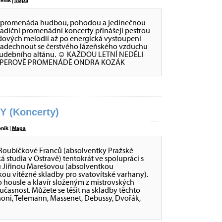
eník |
Mapa
va promenáda hudbou, pohodou a jedinečnou
radiční promenádní koncerty přinášejí pestrou
dových melodií až po energická vystoupení
 nadechnout se čerstvého lázeňského vzduchu
ch Hudebního altánu. ☺ KAŽDOU LETNÍ NEDĚLI
RIPPEROVĚ PROMENÁDĚ ONDRA KOZÁK
 (Koncerty)
eník |
Mapa
y Roubíčkové Franců (absolventky Pražské
á studia v Ostravě) tentokrát ve spolupráci s
u Jiřinou Marešovou (absolventkou
ou vítězné skladby pro svatovítské varhany).
housle a klavír složeným z mistrovských
asnost. Můžete se těšit na skladby těchto
binoni, Telemann, Massenet, Debussy, Dvořák,