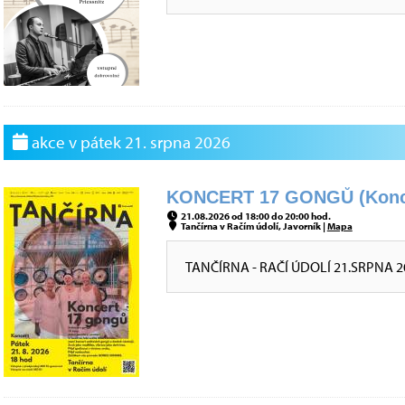
akce v pátek 21. srpna 2026
KONCERT 17 GONGŮ (Konc
21.08.2026 od 18:00 do 20:00 hod.
Tančírna v Račím údolí, Javorník |
Mapa
TANČÍRNA - RAČÍ ÚDOLÍ 21.SRPNA 2