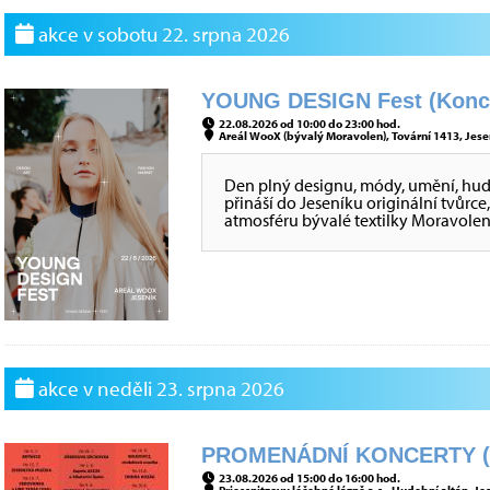
akce v sobotu 22. srpna 2026
YOUNG DESIGN Fest (Konce
22.08.2026 od 10:00 do 23:00 hod.
Areál WooX (bývalý Moravolen), Tovární 1413, Jesen
Den plný designu, módy, umění, hu
přináší do Jeseníku originální tvůr
atmosféru bývalé textilky Moravolen
akce v neděli 23. srpna 2026
PROMENÁDNÍ KONCERTY (K
23.08.2026 od 15:00 do 16:00 hod.