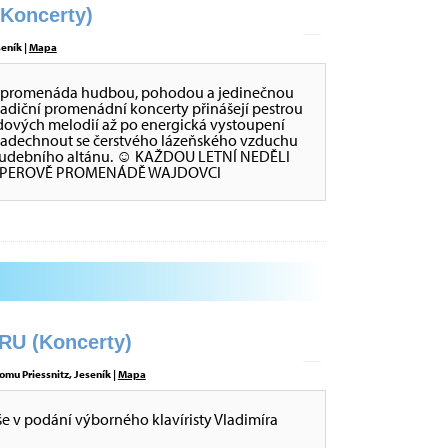
oncerty)
eník |
Mapa
va promenáda hudbou, pohodou a jedinečnou
radiční promenádní koncerty přinášejí pestrou
dových melodií až po energická vystoupení
 nadechnout se čerstvého lázeňského vzduchu
ch Hudebního altánu. ☺ KAŽDOU LETNÍ NEDĚLI
IPPEROVĚ PROMENÁDĚ WAJDOVCI
U (Koncerty)
omu Priessnitz, Jeseník |
Mapa
še v podání výborného klavíristy Vladimíra