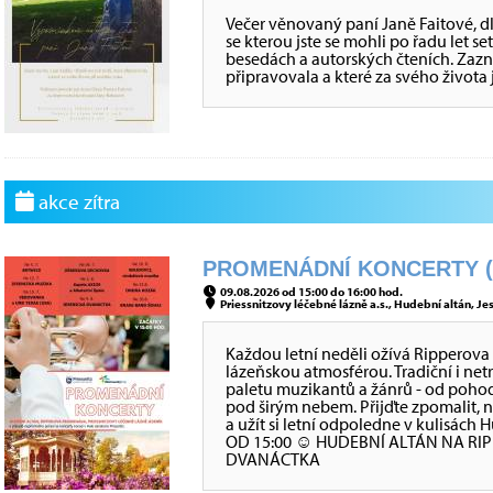
Večer věnovaný paní Janě Faitové, dl
se kterou jste se mohli po řadu let s
besedách a autorských čteních. Zazní 
připravovala a které za svého života j
akce zítra
PROMENÁDNÍ KONCERTY (K
09.08.2026 od 15:00 do 16:00 hod.
Priessnitzovy léčebné lázně a.s., Hudební altán, Jes
Každou letní neděli ožívá Rippero
lázeňskou atmosférou. Tradiční i net
paletu muzikantů a žánrů - od poho
pod širým nebem. Přijďte zpomalit,
a užít si letní odpoledne v kulisá
OD 15:00 ☺ HUDEBNÍ ALTÁN NA R
DVANÁCTKA