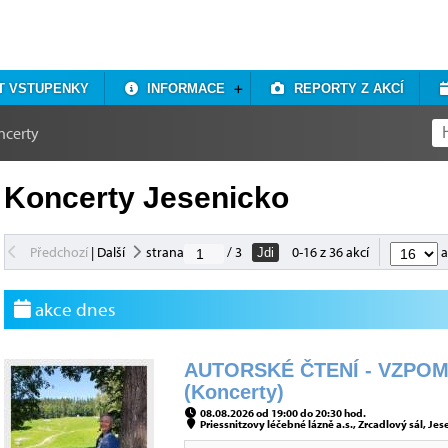
T VSTUPENKY
INFORMACE
REPORTY Z AKCÍ
ncerty
Koncerty Jesenicko
Předchozí
|
Další
strana
/ 3
0-16 z 36 akcí
a
Jdi
akce dnes
AUTORSKÉ ČTENÍ - VZPOM
(Koncerty)
08.08.2026 od 19:00 do 20:30 hod.
Priessnitzovy léčebné lázně a.s., Zrcadlový sál, Jes