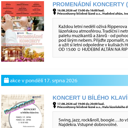
PROMENÁDNÍ KONCERTY (K
16.08.2026 od 15:00 do 16:00 hod.
Priessnitzovy léčebné lázně a.s., Hudební altán, Jes
Každou letní neděli ožívá Rippero
lázeňskou atmosférou. Tradiční i net
paletu muzikantů a žánrů - od poho
pod širým nebem. Přijďte zpomalit,
a užít si letní odpoledne v kulisá
OD 15:00 ☺ HUDEBNÍ ALTÁN NA R
akce v pondělí 17. srpna 2026
KONCERT U BÍLÉHO KLAVÍR
17.08.2026 od 19:00 do 20:00 hod.
Priessnitzovy léčebné lázně a.s., Hala lázeňského d
Swing, jazz, rock&roll, boogie….to v
Najdekra. Vstupné dobrovolné.