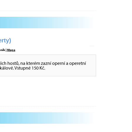
rty)
eník |
Mapa
jich hostů, na kterém zazní operní a operetní
ikálové. Vstupné 150 Kč.