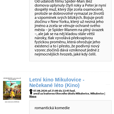
Od událostí filmu Spider-Man: Bez
domova uplynuly čtyři roky a Peter je nyní
dospělý muž, který žije zcela osamoceně,
protože se dobrovolně vymazal ze životů
a vzpomínek svých blízkých. Bojuje proti
zločinu v New Yorku, který už nezná jeho
jméno a zcela se věnuje ochraně svého
města – je Spider-Manem na plný úvazek
–, ale jak se na něj kladou stále větší
nároky, tlak vyvolává překvapivou
fyzickou proměnu, která ohrožuje jeho
existenci a to i přesto, že podivný nový
vzorec zločinů dává vzniknout jedné z
nejmocnějších hrozeb, jaké kdy čelil.
Letní kino Mikulovice -
Nečekané léto (Kino)
07.08.2026 od 21:00 do 22:45 hod.
areál za budovou Obecního úřadu Mikulovice, Mikulovice |
Mapa
romantická komedie