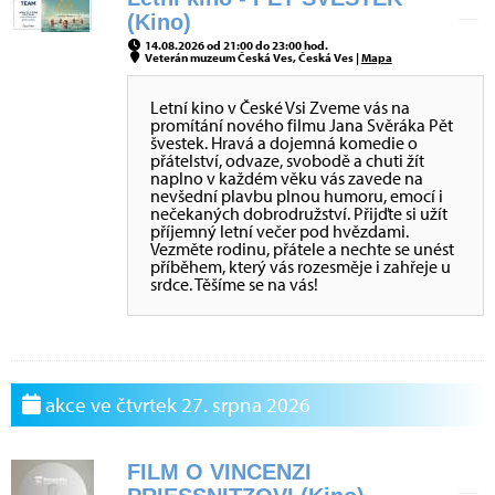
(Kino)
14.08.2026 od 21:00 do 23:00 hod.
Veterán muzeum Česká Ves, Česká Ves |
Mapa
Letní kino v České Vsi Zveme vás na
promítání nového filmu Jana Svěráka Pět
švestek. Hravá a dojemná komedie o
přátelství, odvaze, svobodě a chuti žít
naplno v každém věku vás zavede na
nevšední plavbu plnou humoru, emocí i
nečekaných dobrodružství. Přijďte si užít
příjemný letní večer pod hvězdami.
Vezměte rodinu, přátele a nechte se unést
příběhem, který vás rozesměje i zahřeje u
srdce. Těšíme se na vás!
akce ve čtvrtek 27. srpna 2026
FILM O VINCENZI