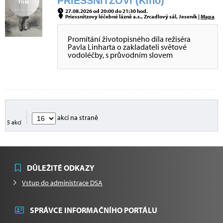
PRIESSNITZOVI (Kino)
27.08.2026 od 20:00 do 21:30 hod.
Priessnitzovy léčebné lázně a.s., Zrcadlový sál, Jeseník |
Mapa
Promítání životopisného díla režiséra
Pavla Linharta o zakladateli světové
vodoléčby, s průvodním slovem
akcí na straně
5 akcí
DŮLEŽITÉ ODKAZY
Vstup do administrace DSA
SPRÁVCE INFORMAČNÍHO PORTÁLU