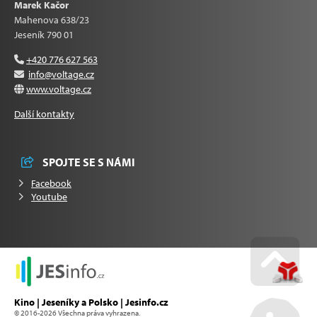
Marek Kačor
Mahenova 638/23
Jeseník 790 01
+420 776 627 563
info@voltage.cz
www.voltage.cz
Další kontakty
SPOJTE SE S NÁMI
Facebook
Youtube
Go u
Kino | Jeseníky a Polsko | Jesinfo.cz
© 2016-2026 Všechna práva vyhrazena.