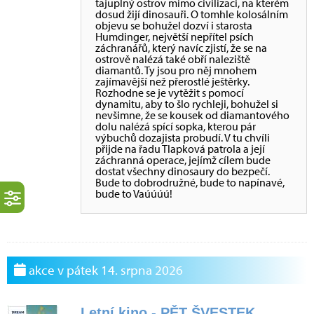
tajuplný ostrov mimo civilizaci, na kterém
dosud žijí dinosauři. O tomhle kolosálním
objevu se bohužel dozví i starosta
Humdinger, největší nepřítel psích
záchranářů, který navíc zjistí, že se na
ostrově nalézá také obří naleziště
diamantů. Ty jsou pro něj mnohem
zajímavější než přerostlé ještěrky.
Rozhodne se je vytěžit s pomocí
dynamitu, aby to šlo rychleji, bohužel si
nevšimne, že se kousek od diamantového
dolu nalézá spící sopka, kterou pár
výbuchů dozajista probudí. V tu chvíli
přijde na řadu Tlapková patrola a její
záchranná operace, jejímž cílem bude
dostat všechny dinosaury do bezpečí.
Bude to dobrodružné, bude to napínavé,
bude to Vaúúúú!
akce v pátek 14. srpna 2026
Letní kino - PĚT ŠVESTEK