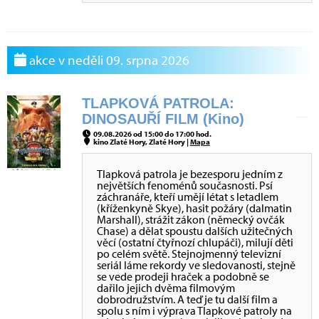
akce v neděli 09. srpna 2026
TLAPKOVÁ PATROLA:
DINOSAUŘÍ FILM (Kino)
09.08.2026 od 15:00 do 17:00 hod.
kino Zlaté Hory, Zlaté Hory |
Mapa
Tlapková patrola je bezesporu jedním z
největších fenoménů současnosti. Psí
záchranáře, kteří umějí létat s letadlem
(kříženkyně Skye), hasit požáry (dalmatin
Marshall), strážit zákon (německý ovčák
Chase) a dělat spoustu dalších užitečných
věcí (ostatní čtyřnozí chlupáči), milují děti
po celém světě. Stejnojmenný televizní
seriál láme rekordy ve sledovanosti, stejně
se vede prodeji hraček a podobně se
dařilo jejich dvěma filmovým
dobrodružstvím. A teď je tu další film a
spolu s ním i výprava Tlapkové patroly na