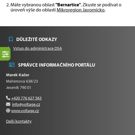
Máte vybranou oblast
"Bernartice"
. Zkuste se podívat o
úroveň výše do oblasti
Mikroregion Javornicko
.
DŮLEŽITÉ ODKAZY
Vstup do administrace DSA
SPRÁVCE INFORMAČNÍHO PORTÁLU
Marek Kačor
Mahenova 638/23
Jeseník 790 01
+420 776 627 563
info@voltage.cz
www.voltage.cz
Další kontakty