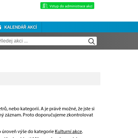
Vstup do administrace akcí
KALENDÁŘ AKCÍ
rů, nebo kategorií. A je právě možné, že jste si
dný záznam. Proto doporučujeme zkontrolovat
 o úroveň výše do kategorie
Kulturní akce
.