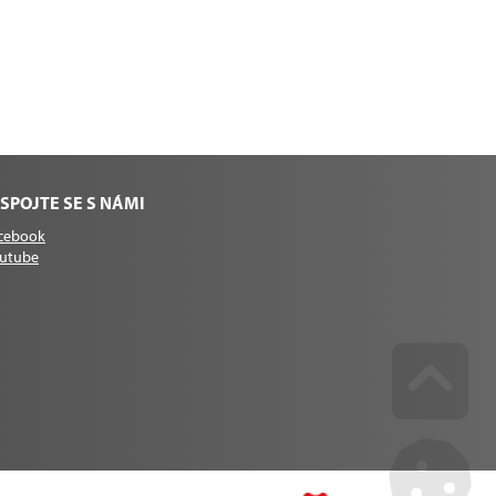
SPOJTE SE S NÁMI
cebook
utube
Go u