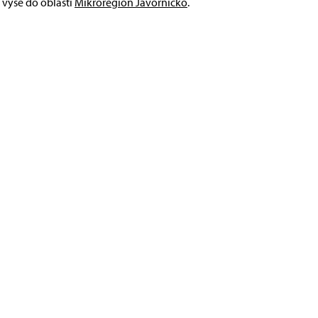
 výše do oblasti
Mikroregion Javornicko
.