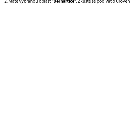
Máte vybranou oblast
"Bernartice"
. Zkuste se podívat o úroveň