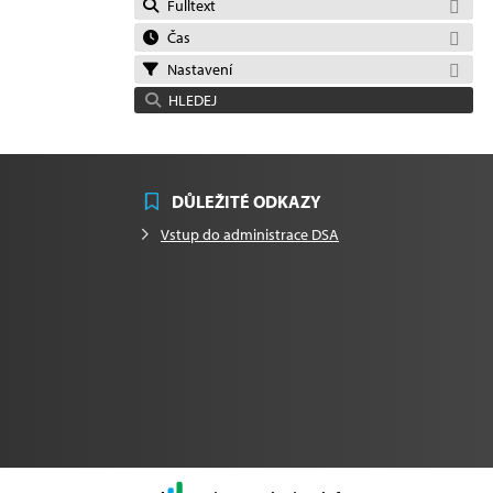
Fulltext
Čas
Nastavení
HLEDEJ
DŮLEŽITÉ ODKAZY
Vstup do administrace DSA