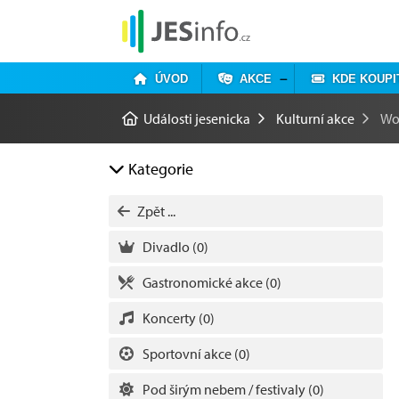
ÚVOD
AKCE
KDE KOUPI
Události jesenicka
Kulturní akce
Wo
Kategorie
Zpět ...
Divadlo
(0)
Gastronomické akce
(0)
Koncerty
(0)
Sportovní akce
(0)
Pod širým nebem / festivaly
(0)