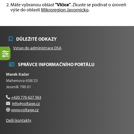
Máte vybranou oblast
"Vlčice"
. Zkuste se podívat o úroveň
výše do oblasti
Mikroregion Javornicko
.
DŮLEŽITÉ ODKAZY
Vstup do administrace DSA
SPRÁVCE INFORMAČNÍHO PORTÁLU
Marek Kačor
Mahenova 638/23
Jeseník 790 01
+420 776 627 563
info@voltage.cz
www.voltage.cz
Další kontakty