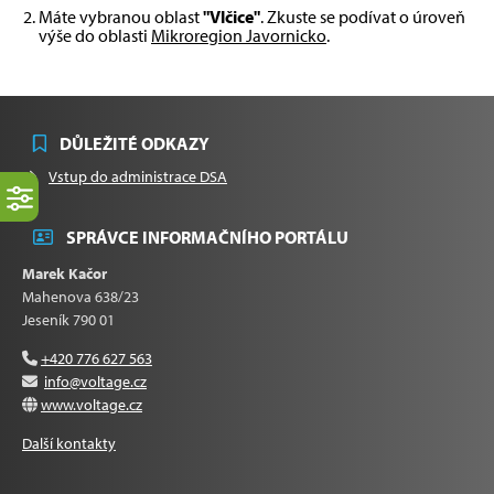
Máte vybranou oblast
"Vlčice"
. Zkuste se podívat o úroveň
výše do oblasti
Mikroregion Javornicko
.
DŮLEŽITÉ ODKAZY
Vstup do administrace DSA
SPRÁVCE INFORMAČNÍHO PORTÁLU
Marek Kačor
Mahenova 638/23
Jeseník 790 01
+420 776 627 563
info@voltage.cz
www.voltage.cz
Další kontakty