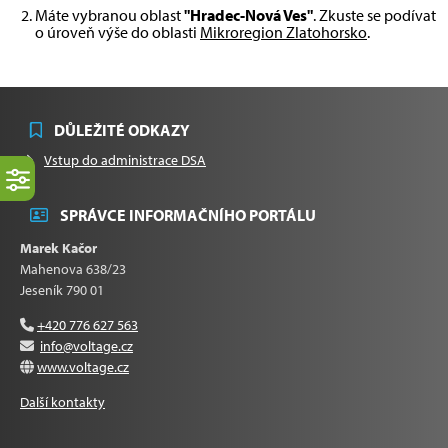
Máte vybranou oblast
"Hradec-Nová Ves"
. Zkuste se podívat
o úroveň výše do oblasti
Mikroregion Zlatohorsko
.
DŮLEŽITÉ ODKAZY
Vstup do administrace DSA
SPRÁVCE INFORMAČNÍHO PORTÁLU
Marek Kačor
Mahenova 638/23
Jeseník 790 01
+420 776 627 563
info@voltage.cz
www.voltage.cz
Další kontakty