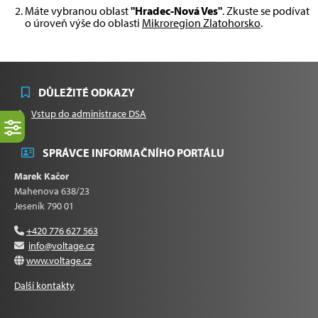
Máte vybranou oblast
"Hradec-Nová Ves"
. Zkuste se podívat
o úroveň výše do oblasti
Mikroregion Zlatohorsko
.
DŮLEŽITÉ ODKAZY
Vstup do administrace DSA
SPRÁVCE INFORMAČNÍHO PORTÁLU
Marek Kačor
Mahenova 638/23
Jeseník 790 01
+420 776 627 563
info@voltage.cz
www.voltage.cz
Další kontakty