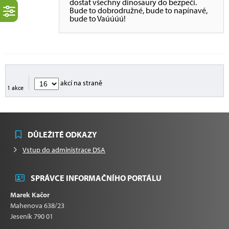
dostat všechny dinosaury do bezpečí.
Bude to dobrodružné, bude to napínavé,
bude to Vaúúúú!
akcí na straně
1 akce
DŮLEŽITÉ ODKAZY
Vstup do administrace DSA
SPRÁVCE INFORMAČNÍHO PORTÁLU
Marek Kačor
Mahenova 638/23
Jeseník 790 01