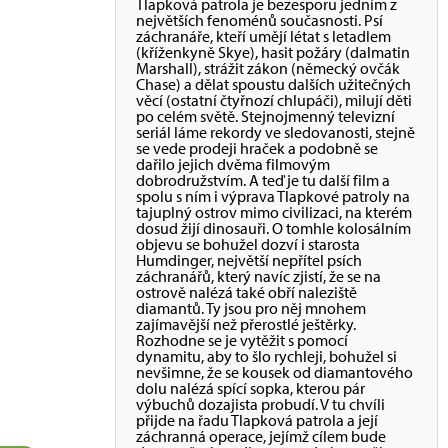
Tlapková patrola je bezesporu jedním z
největších fenoménů současnosti. Psí
záchranáře, kteří umějí létat s letadlem
(kříženkyně Skye), hasit požáry (dalmatin
Marshall), strážit zákon (německý ovčák
Chase) a dělat spoustu dalších užitečných
věcí (ostatní čtyřnozí chlupáči), milují děti
po celém světě. Stejnojmenný televizní
seriál láme rekordy ve sledovanosti, stejně
se vede prodeji hraček a podobně se
dařilo jejich dvěma filmovým
dobrodružstvím. A teď je tu další film a
spolu s ním i výprava Tlapkové patroly na
tajuplný ostrov mimo civilizaci, na kterém
dosud žijí dinosauři. O tomhle kolosálním
objevu se bohužel dozví i starosta
Humdinger, největší nepřítel psích
záchranářů, který navíc zjistí, že se na
ostrově nalézá také obří naleziště
diamantů. Ty jsou pro něj mnohem
zajímavější než přerostlé ještěrky.
Rozhodne se je vytěžit s pomocí
dynamitu, aby to šlo rychleji, bohužel si
nevšimne, že se kousek od diamantového
dolu nalézá spící sopka, kterou pár
výbuchů dozajista probudí. V tu chvíli
přijde na řadu Tlapková patrola a její
záchranná operace, jejímž cílem bude