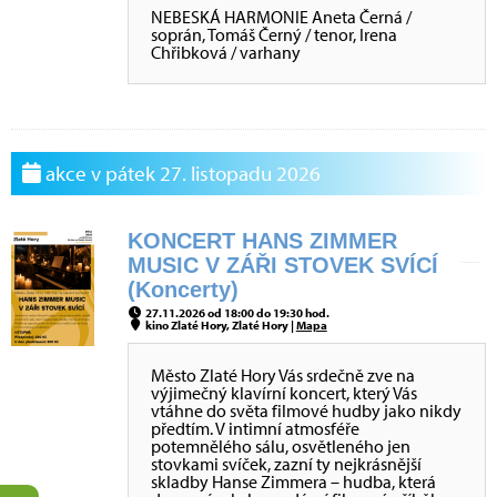
NEBESKÁ HARMONIE Aneta Černá /
soprán, Tomáš Černý / tenor, Irena
Chřibková / varhany
akce v pátek 27. listopadu 2026
KONCERT HANS ZIMMER
MUSIC V ZÁŘI STOVEK SVÍCÍ
(Koncerty)
27.11.2026 od 18:00 do 19:30 hod.
kino Zlaté Hory, Zlaté Hory |
Mapa
Město Zlaté Hory Vás srdečně zve na
výjimečný klavírní koncert, který Vás
vtáhne do světa filmové hudby jako nikdy
předtím. V intimní atmosféře
potemnělého sálu, osvětleného jen
stovkami svíček, zazní ty nejkrásnější
skladby Hanse Zimmera – hudba, která