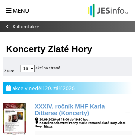
MENU
Kulturní akce
Koncerty Zlaté Hory
akcí na straně
2 akce
akce v neděli 20. září 2026
XXXIV. ročník MHF Karla
Ditterse (Koncerty)
20.09.2026 od 18:00 do 19:30 hod.
Kostel Nanebevzetí Panny Marie Pomocné Zlaté Hory, Zlaté
Hory |
Mapa