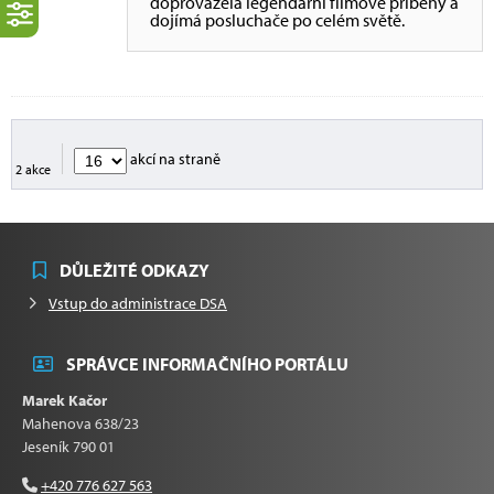
doprovázela legendární filmové příběhy a
dojímá posluchače po celém světě.
akcí na straně
2 akce
DŮLEŽITÉ ODKAZY
Vstup do administrace DSA
SPRÁVCE INFORMAČNÍHO PORTÁLU
Marek Kačor
Mahenova 638/23
Jeseník 790 01
+420 776 627 563