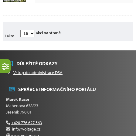
akcí na straně
1 akce
DŮLEŽITÉ ODKAZY
Vstup do administrace DSA
SPRÁVCE INFORMAČNÍHO PORTÁLU
Marek Kačor
Mahenova 638/23
Jeseník 790 01
+420 776 627 563
info@voltage.cz
www.voltage.cz