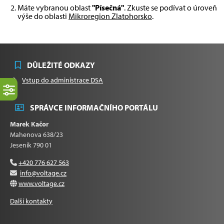
Máte vybranou oblast
"Písečná"
. Zkuste se podívat o úroveň
výše do oblasti
Mikroregion Zlatohorsko
.
DŮLEŽITÉ ODKAZY
Vstup do administrace DSA
SPRÁVCE INFORMAČNÍHO PORTÁLU
Marek Kačor
Mahenova 638/23
Jeseník 790 01
+420 776 627 563
info@voltage.cz
www.voltage.cz
Další kontakty