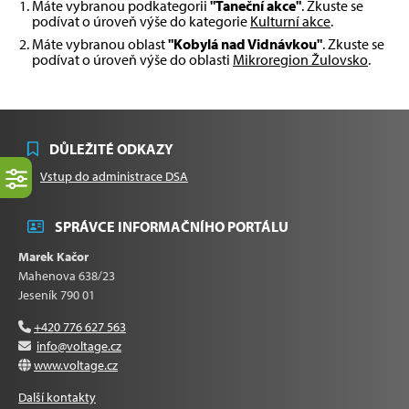
Máte vybranou podkategorii
"Taneční akce"
. Zkuste se
podívat o úroveň výše do kategorie
Kulturní akce
.
Máte vybranou oblast
"Kobylá nad Vidnávkou"
. Zkuste se
podívat o úroveň výše do oblasti
Mikroregion Žulovsko
.
DŮLEŽITÉ ODKAZY
Vstup do administrace DSA
SPRÁVCE INFORMAČNÍHO PORTÁLU
Marek Kačor
Mahenova 638/23
Jeseník 790 01
+420 776 627 563
info@voltage.cz
www.voltage.cz
Další kontakty