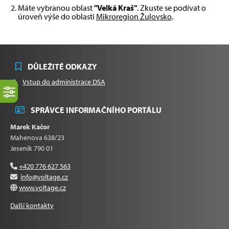
Máte vybranou oblast
"Velká Kraš"
. Zkuste se podívat o
úroveň výše do oblasti
Mikroregion Žulovsko
.
DŮLEŽITÉ ODKAZY
Vstup do administrace DSA
SPRÁVCE INFORMAČNÍHO PORTÁLU
Marek Kačor
Mahenova 638/23
Jeseník 790 01
+420 776 627 563
info@voltage.cz
www.voltage.cz
Další kontakty