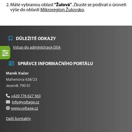
Máte vybranou oblast
"Žulová"
. Zkuste se podívat o úroveň
výše do oblasti
Mikroregion Žulovsko
.
DŮLEŽITÉ ODKAZY
Vstup do administrace DSA
SPRÁVCE INFORMAČNÍHO PORTÁLU
Marek Kačor
Mahenova 638/23
Jeseník 790 01
+420 776 627 563
info@voltage.cz
www.voltage.cz
Další kontakty