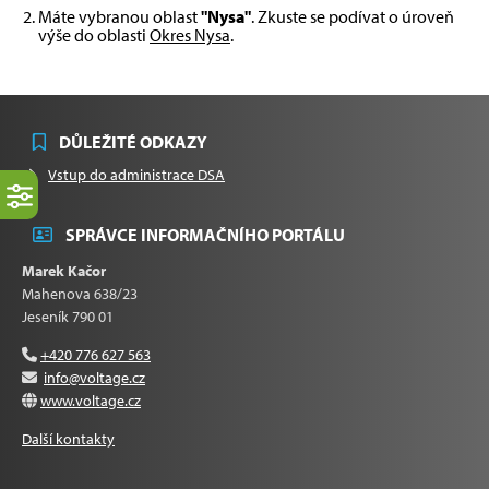
Máte vybranou oblast
"Nysa"
. Zkuste se podívat o úroveň
výše do oblasti
Okres Nysa
.
DŮLEŽITÉ ODKAZY
Vstup do administrace DSA
SPRÁVCE INFORMAČNÍHO PORTÁLU
Marek Kačor
Mahenova 638/23
Jeseník 790 01
+420 776 627 563
info@voltage.cz
www.voltage.cz
Další kontakty