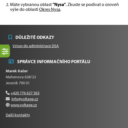
Máte vybranou oblast
"Nysa"
. Zkuste se podívat o úroveň
výše do oblasti
Okres Nysa
.
DŮLEŽITÉ ODKAZY
Vstup do administrace DSA
SPRÁVCE INFORMAČNÍHO PORTÁLU
Marek Kačor
Mahenova 638/23
Jeseník 790 01
+420 776 627 563
info@voltage.cz
www.voltage.cz
Další kontakty