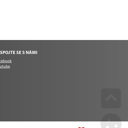
SPOJTE SE S NÁMI
cebook
utube
Go u