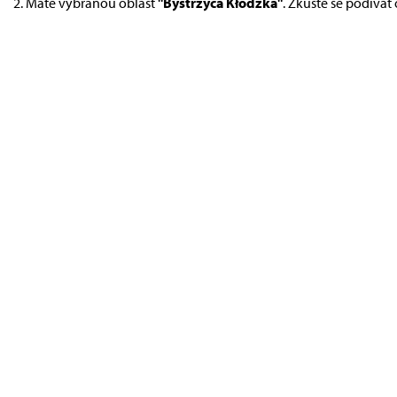
Máte vybranou oblast
"Bystrzyca Kłodzka"
. Zkuste se podívat