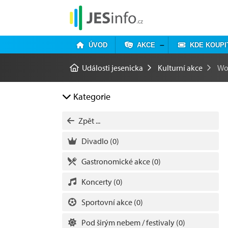
ÚVOD
AKCE
KDE KOUPI
Události jesenicka
Kulturní akce
Wo
Kategorie
Zpět ...
Divadlo
(0)
Gastronomické akce
(0)
Koncerty
(0)
Sportovní akce
(0)
Pod širým nebem / festivaly
(0)