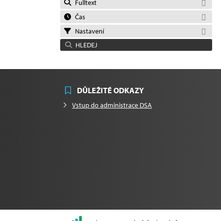
Fulltext
Čas
Nastavení
HLEDEJ
DŮLEŽITÉ ODKAZY
Vstup do administrace DSA