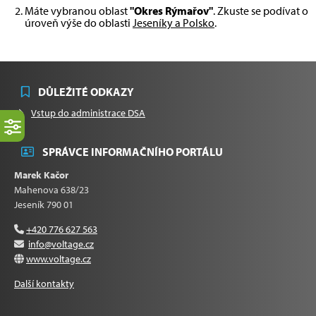
Máte vybranou oblast
"Okres Rýmařov"
. Zkuste se podívat o
úroveň výše do oblasti
Jeseníky a Polsko
.
DŮLEŽITÉ ODKAZY
Vstup do administrace DSA
SPRÁVCE INFORMAČNÍHO PORTÁLU
Marek Kačor
Mahenova 638/23
Jeseník 790 01
+420 776 627 563
info@voltage.cz
www.voltage.cz
Další kontakty