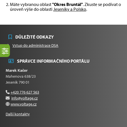
Máte vybranou oblast
"Okres Bruntál"
. Zkuste se podívat o
úroveň výše do oblasti
Jeseníky a Polsko
.
DŮLEŽITÉ ODKAZY
Vstup do administrace DSA
SPRÁVCE INFORMAČNÍHO PORTÁLU
Marek Kačor
Mahenova 638/23
Jeseník 790 01
+420 776 627 563
info@voltage.cz
www.voltage.cz
Další kontakty