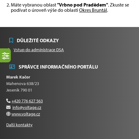
Máte vybranou oblast
"Vrbno pod Pradědem"
. Zkuste se
podívat o úroveň výše do oblasti
Okres Bruntál
.
DŮLEŽITÉ ODKAZY
Vstup do administrace DSA
SPRÁVCE INFORMAČNÍHO PORTÁLU
Marek Kačor
Mahenova 638/23
Jeseník 790 01
+420 776 627 563
info@voltage.cz
www.voltage.cz
Další kontakty