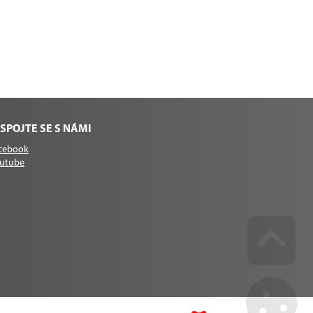
SPOJTE SE S NÁMI
cebook
utube
Go u