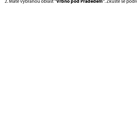
Máte vybranou oblast
"Vrbno pod Pradědem"
. Zkuste se podí