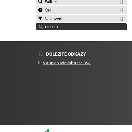
Fulltext
Čas
Nastavení
HLEDEJ
DŮLEŽITÉ ODKAZY
Vstup do administrace DSA