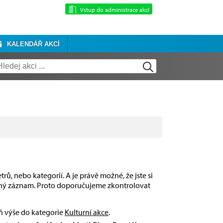
Vstup do administrace akcí
KALENDÁŘ AKCÍ
rů, nebo kategorií. A je právě možné, že jste si
dný záznam. Proto doporučujeme zkontrolovat
eň výše do kategorie
Kulturní akce
.