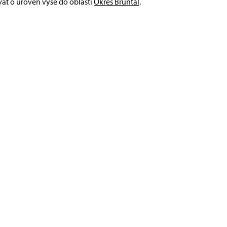
vat o úroveň výše do oblasti
Okres Bruntál
.