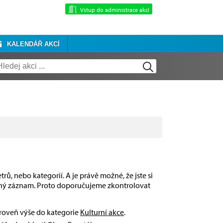
Vstup do administrace akcí
KALENDÁŘ AKCÍ
rů, nebo kategorií. A je právě možné, že jste si
dný záznam. Proto doporučujeme zkontrolovat
úroveň výše do kategorie
Kulturní akce
.