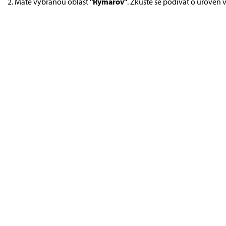
Máte vybranou oblast
"Rýmařov"
. Zkuste se podívat o úroveň 