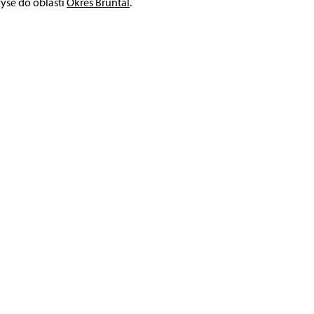
výše do oblasti
Okres Bruntál
.