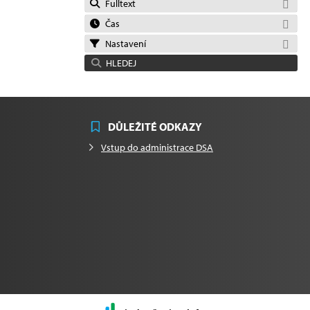
Fulltext
Čas
Nastavení
HLEDEJ
DŮLEŽITÉ ODKAZY
Vstup do administrace DSA