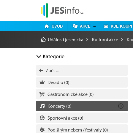
ÚVOD
AKCE
KDE KOUPI
Události jesenicka
Kulturní akce
Ko
Kategorie
Zpět ...
Divadlo
(0)
Gastronomické akce
(0)
Koncerty
(0)
Sportovní akce
(0)
Pod širým nebem / festivaly
(0)