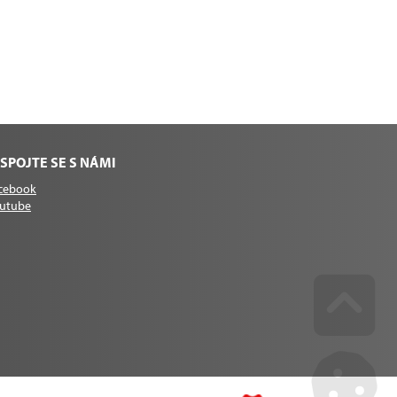
SPOJTE SE S NÁMI
cebook
utube
Go u