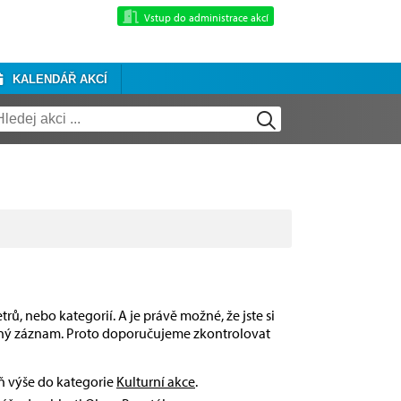
Vstup do administrace akcí
KALENDÁŘ AKCÍ
rů, nebo kategorií. A je právě možné, že jste si
dný záznam. Proto doporučujeme zkontrolovat
eň výše do kategorie
Kulturní akce
.