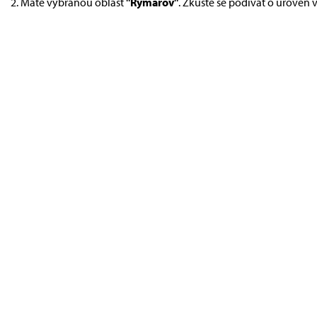
Máte vybranou oblast
"Rýmařov"
. Zkuste se podívat o úroveň 