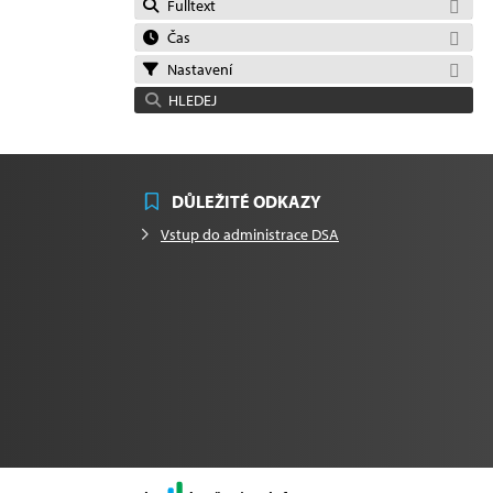
Fulltext
Čas
Nastavení
HLEDEJ
DŮLEŽITÉ ODKAZY
Vstup do administrace DSA