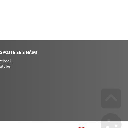
SPOJTE SE S NÁMI
cebook
utube
Go u