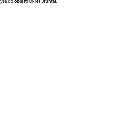
výše do oblasti
Okres Bruntál
.