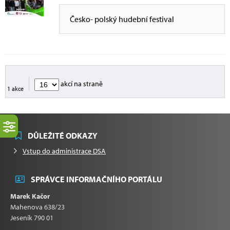
Česko- polský hudební festival
akcí na straně
1 akce
DŮLEŽITÉ ODKAZY
Vstup do administrace DSA
SPRÁVCE INFORMAČNÍHO PORTÁLU
Marek Kačor
Mahenova 638/23
Jeseník 790 01