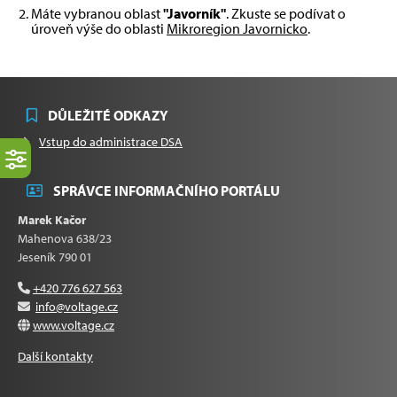
Máte vybranou oblast
"Javorník"
. Zkuste se podívat o
úroveň výše do oblasti
Mikroregion Javornicko
.
DŮLEŽITÉ ODKAZY
Vstup do administrace DSA
SPRÁVCE INFORMAČNÍHO PORTÁLU
Marek Kačor
Mahenova 638/23
Jeseník 790 01
+420 776 627 563
info@voltage.cz
www.voltage.cz
Další kontakty