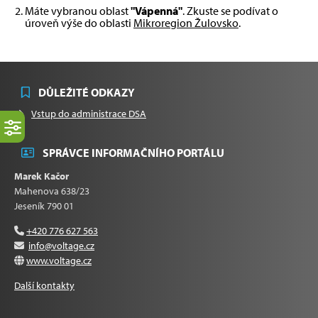
Máte vybranou oblast
"Vápenná"
. Zkuste se podívat o
úroveň výše do oblasti
Mikroregion Žulovsko
.
DŮLEŽITÉ ODKAZY
Vstup do administrace DSA
SPRÁVCE INFORMAČNÍHO PORTÁLU
Marek Kačor
Mahenova 638/23
Jeseník 790 01
+420 776 627 563
info@voltage.cz
www.voltage.cz
Další kontakty