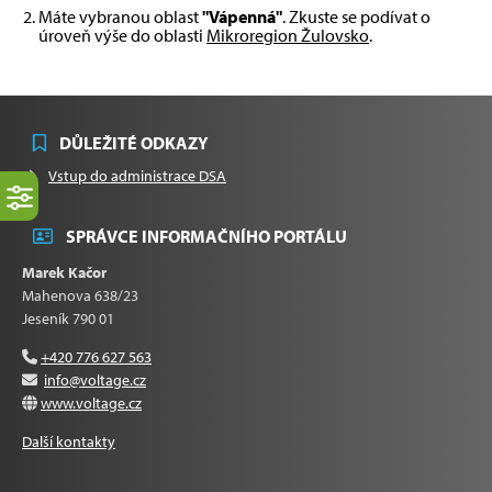
Máte vybranou oblast
"Vápenná"
. Zkuste se podívat o
úroveň výše do oblasti
Mikroregion Žulovsko
.
DŮLEŽITÉ ODKAZY
Vstup do administrace DSA
SPRÁVCE INFORMAČNÍHO PORTÁLU
Marek Kačor
Mahenova 638/23
Jeseník 790 01
+420 776 627 563
info@voltage.cz
www.voltage.cz
Další kontakty