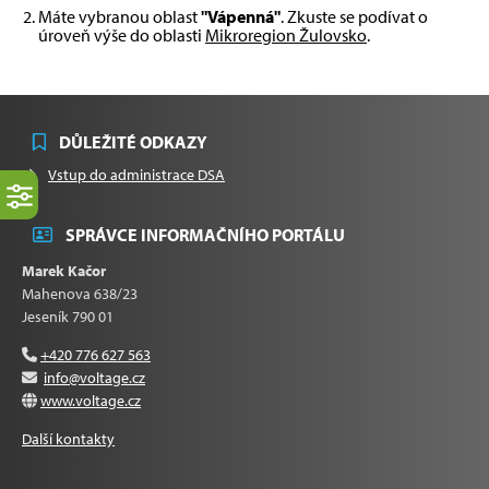
Máte vybranou oblast
"Vápenná"
. Zkuste se podívat o
úroveň výše do oblasti
Mikroregion Žulovsko
.
DŮLEŽITÉ ODKAZY
Vstup do administrace DSA
SPRÁVCE INFORMAČNÍHO PORTÁLU
Marek Kačor
Mahenova 638/23
Jeseník 790 01
+420 776 627 563
info@voltage.cz
www.voltage.cz
Další kontakty