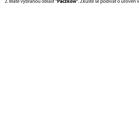
Máte vybranou oblast
"Paczków"
. Zkuste se podívat o úroveň 