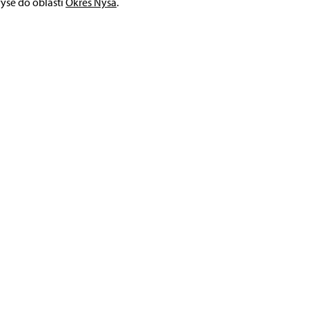
výše do oblasti
Okres Nysa
.