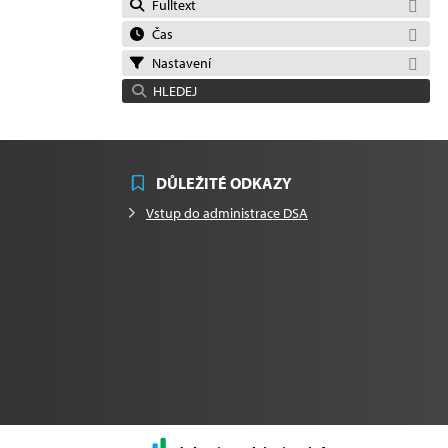
Fulltext
Čas
Nastavení
HLEDEJ
DŮLEŽITÉ ODKAZY
Vstup do administrace DSA