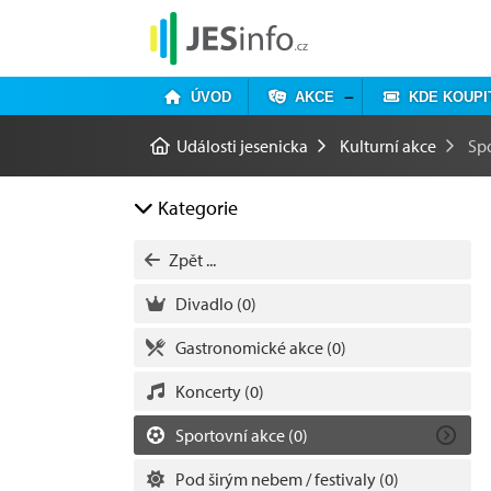
ÚVOD
AKCE
KDE KOUPI
Události jesenicka
Kulturní akce
Sp
Kategorie
Zpět ...
Divadlo
(0)
Gastronomické akce
(0)
Koncerty
(0)
Sportovní akce
(0)
Pod širým nebem / festivaly
(0)