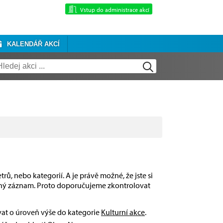
Vstup do administrace akcí
KALENDÁŘ AKCÍ
rů, nebo kategorií. A je právě možné, že jste si
dný záznam. Proto doporučujeme zkontrolovat
ívat o úroveň výše do kategorie
Kulturní akce
.