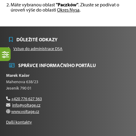
Máte vybranou oblast
"Paczków"
. Zkuste se podívat o
úroveň výše do oblasti
Okres Nysa
.
DŮLEŽITÉ ODKAZY
Vstup do administrace DSA
SPRÁVCE INFORMAČNÍHO PORTÁLU
Marek Kačor
Mahenova 638/23
Jeseník 790 01
+420 776 627 563
info@voltage.cz
www.voltage.cz
Další kontakty